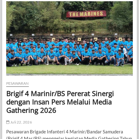
Hanura
Propinsi
Lampung
Serahkan
Surat
persetujuan
sebagai
ketua
DPC
Kabupaten
Pesawaran,dan
instruksi
Kepada
Harun
Al-
PESAWARAN
Rasyid
Brigif 4 Marinir/BS Pererat Sinergi
Ketua
DPC
dengan Insan Pers Melalui Media
terpilih
Gathering 2026
Juli 22, 2026
Pesawaran Brigade Infanteri 4 Marinir/Bandar Samudera
(Brigif 4 Mar/BS) menggelar kegiatan Media Gathering Tahun