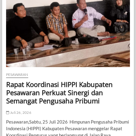
Tahun
2026
Sekaligus
Pelantikan
Relawan
Putri
Zulkifli
Hasan
PESAWARAN
Rapat Koordinasi HIPPI Kabupaten
Pesawaran Perkuat Sinergi dan
Semangat Pengusaha Pribumi
Juli 26, 2026
Pesawaran,Sabtu, 25 Juli 2026 Himpunan Pengusaha Pribumi
Indonesia (HIPPI) Kabupaten Pesawaran menggelar Rapat
Koordinasi Pengurus yang berlangsung di Jalan Raya