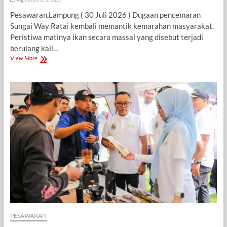
Pesawaran,Lampung ( 30 Juli 2026 ) Dugaan pencemaran
Sungai Way Ratai kembali memantik kemarahan masyarakat.
Peristiwa matinya ikan secara massal yang disebut terjadi
berulang kali…
Lagi
View More
dan
Lagi
Sungai
Way
Ratai
Diduga
Tercemar
Limbah
PETI
PESAWARAN