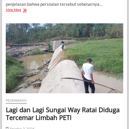
penjelasan bahwa persoalan tersebut sebenarnya…
Tanggapan
View More
DLH
Pesawaran:
Kasus
Sudah
Pernah
Disikapi,
Akan
Ditinjau
Kembali
PESAWARAN
Lagi dan Lagi Sungai Way Ratai Diduga
Tercemar Limbah PETI
Agustus 3, 2026