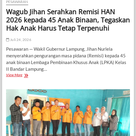
PESAWARAN
Wagub Jihan Serahkan Remisi HAN
2026 kepada 45 Anak Binaan, Tegaskan
Hak Anak Harus Tetap Terpenuhi
Juli 24, 2026
Pesawaran — Wakil Gubernur Lampung, Jihan Nurlela
menyerahkan pengurangan masa pidana (Remisi) kepada 45
anak binaan Lembaga Pembinaan Khusus Anak (LPKA) Kelas
II Bandar Lampung…
Wagub
View More
Jihan
Serahkan
Remisi
HAN
2026
kepada
45
Anak
Binaan,
Tegaskan
Hak