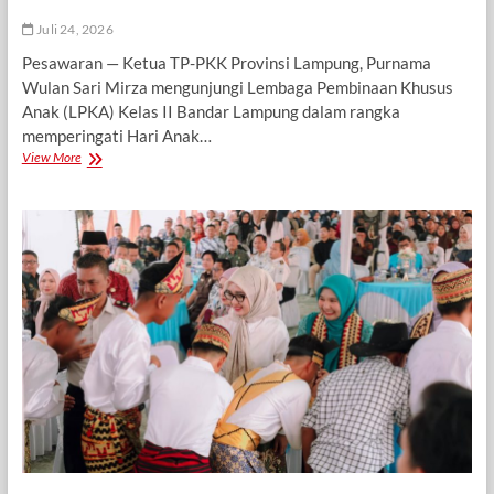
Juli 24, 2026
Pesawaran — Ketua TP-PKK Provinsi Lampung, Purnama
Wulan Sari Mirza mengunjungi Lembaga Pembinaan Khusus
Anak (LPKA) Kelas II Bandar Lampung dalam rangka
memperingati Hari Anak…
Peringati
View More
Hari
Anak
Nasional,
Batin
Wulan
Kunjungi
LPKA
dan
Salurkan
Bantuan