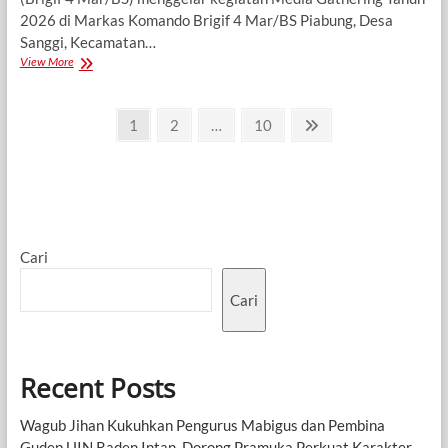
2026 di Markas Komando Brigif 4 Mar/BS Piabung, Desa
Sanggi, Kecamatan…
Brigif
View More
4
Marinir/BS
Paginasi
Pererat
Page
Page
Page
Next
1
2
…
10
Sinergi
page
pos
dengan
Insan
Pers
Melalui
Media
Gathering
Cari
2026
Cari
Recent Posts
Wagub Jihan Kukuhkan Pengurus Mabigus dan Pembina
Gudep UIN Raden Intan, Dorong Pramuka Perkuat Karakter