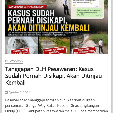
Way
Lima
dengan
PTPN
I
Regional
VII
Memanas,
Warga
Ancam
Duduki
Perkebunan
PESAWARAN
Tanggapan DLH Pesawaran: Kasus
Sudah Pernah Disikapi, Akan Ditinjau
Kembali
Agustus 3, 2026
Pesawaran Menanggapi sorotan publik terkait dugaan
pencemaran Sungai Way Ratai, Kepala Dinas Lingkungan
Hidup (DLH) Kabupaten Pesawaran melalui Linda memberikan