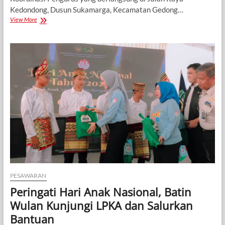
Kedondong, Dusun Sukamarga, Kecamatan Gedong…
Rapat
View More
Koordinasi
HIPPI
Kabupaten
Pesawaran
Perkuat
Sinergi
dan
Semangat
Pengusaha
Pribumi
PESAWARAN
Peringati Hari Anak Nasional, Batin
Wulan Kunjungi LPKA dan Salurkan
Bantuan