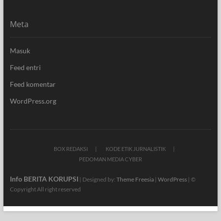
Meta
Masuk
Feed entri
Feed komentar
WordPress.org
BOX REDAKSI
KODE ETIK JURNALISTIK
PEDOMAN MEDIA CYBER
Info BERITA KORUPSI
| Designed by:
Theme Freesia
|
WordPress
| ©
Copyright All right reserved