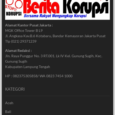
Alamat Kantor Pusat Jakarta :
MGK Office Tower B L9
Jl. Angkasa Kav.B.6 Kotabaru, Bandar Kemayoran Jakarta Pusat
Tlp (021) 29371239
Alamat Redaksi :
Jln. Raya Punggur No. 3 RT.001. Lk IV Kel. Gunung Sugih, Kec.
Gunung Sugih
Kabupaten Lampung Tengah
HP : 082375305858/ WA 0823 7454 1000
KATEGORI
Aceh
Bali