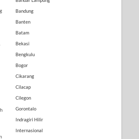
Bandar Lampung
ng
Bandung
Banten
Batam
,
Bekasi
Bengkulu
Bogor
Cikarang
Cilacap
Cilegon
Gorontalo
ah
Indragiri Hilir
Internasional
n