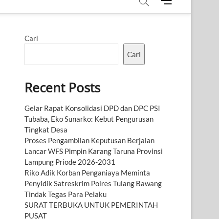
M
e
n
u
Cari
B
u
Cari
t
t
Recent Posts
o
n
Gelar Rapat Konsolidasi DPD dan DPC PSI
Tubaba, Eko Sunarko: Kebut Pengurusan
Tingkat Desa
Proses Pengambilan Keputusan Berjalan
Lancar WFS Pimpin Karang Taruna Provinsi
Lampung Priode 2026-2031
Riko Adik Korban Penganiaya Meminta
Penyidik Satreskrim Polres Tulang Bawang
Tindak Tegas Para Pelaku
SURAT TERBUKA UNTUK PEMERINTAH
PUSAT