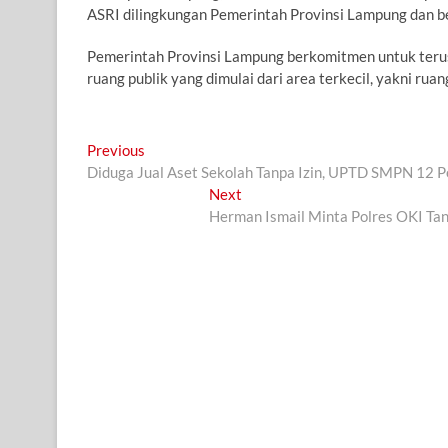
ASRI dilingkungan Pemerintah Provinsi Lampung dan b
Pemerintah Provinsi Lampung berkomitmen untuk teru
ruang publik yang dimulai dari area terkecil, yakni rua
Navigasi
Previous
Previous
post:
Diduga Jual Aset Sekolah Tanpa Izin, UPTD SMPN 12 
pos
Next
Next
post:
Herman Ismail Minta Polres OKI Ta