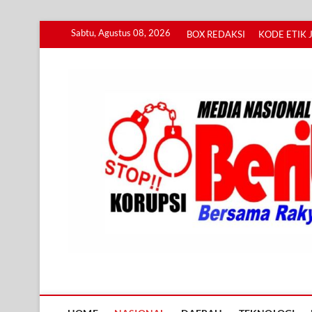
Skip
Sabtu, Agustus 08, 2026
BOX REDAKSI
KODE ETIK 
to
content
Info BERITA KORUPS
BERSAMA RAKYAT MENGUNGKAP KORUPSI