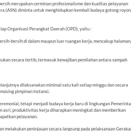
rsih merupakan cerminan profesionalisme dan kualitas pelayanan
 Negara (ASN) diminta untuk menghidupkan kembali budaya gotong royo
tiap Organisasi Perangkat Daerah (OPD), yaitu :
rsih-bersih di dalam maupun luar ruangan kerja, mencakup halaman
ukan secara tertib, termasuk kewajiban pemilahan antara sampah
selanjutnya dilaksanakan minimal satu kali setiap minggu dan secara
masing pimpinan instansi.
eremonial, tetapi menjadi budaya kerja baru di lingkungan Pemerint
an asri, produktivitas kerja diharapkan meningkat dan memberikan
apatkan pelayanan.
n melakukan peninjauan secara langsung pada pelaksanaan Geraka