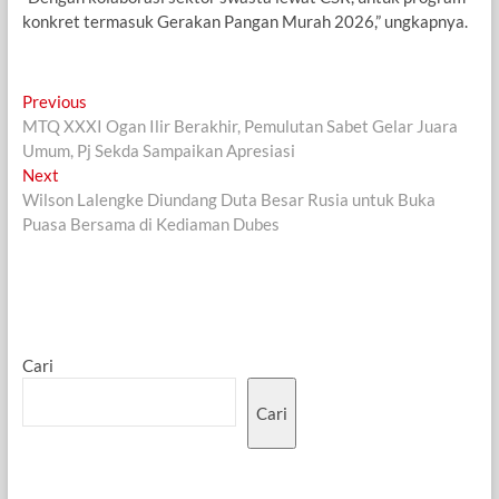
konkret termasuk Gerakan Pangan Murah 2026,” ungkapnya.
Navigasi
Previous
Previous
post:
MTQ XXXI Ogan Ilir Berakhir, Pemulutan Sabet Gelar Juara
pos
Umum, Pj Sekda Sampaikan Apresiasi
Next
Next
post:
Wilson Lalengke Diundang Duta Besar Rusia untuk Buka
Puasa Bersama di Kediaman Dubes
Cari
Cari