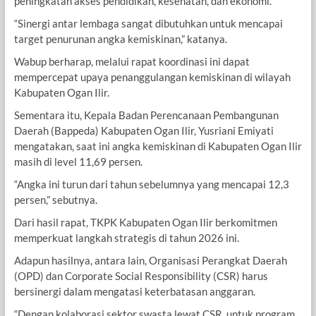
peningkatan akses pendidikan, kesehatan, dan ekonomi.
“Sinergi antar lembaga sangat dibutuhkan untuk mencapai
target penurunan angka kemiskinan,” katanya.
Wabup berharap, melalui rapat koordinasi ini dapat
mempercepat upaya penanggulangan kemiskinan di wilayah
Kabupaten Ogan Ilir.
Sementara itu, Kepala Badan Perencanaan Pembangunan
Daerah (Bappeda) Kabupaten Ogan Ilir, Yusriani Emiyati
mengatakan, saat ini angka kemiskinan di Kabupaten Ogan Ilir
masih di level 11,69 persen.
“Angka ini turun dari tahun sebelumnya yang mencapai 12,3
persen,” sebutnya.
Dari hasil rapat, TKPK Kabupaten Ogan Ilir berkomitmen
memperkuat langkah strategis di tahun 2026 ini.
Adapun hasilnya, antara lain, Organisasi Perangkat Daerah
(OPD) dan Corporate Social Responsibility (CSR) harus
bersinergi dalam mengatasi keterbatasan anggaran.
“Dengan kolaborasi sektor swasta lewat CSR, untuk program