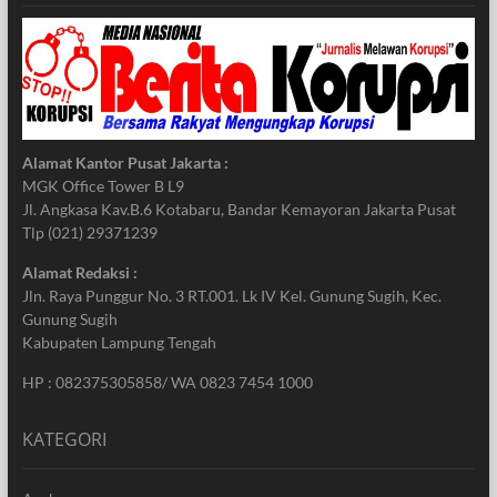
Alamat Kantor Pusat Jakarta :
MGK Office Tower B L9
Jl. Angkasa Kav.B.6 Kotabaru, Bandar Kemayoran Jakarta Pusat
Tlp (021) 29371239
Alamat Redaksi :
Jln. Raya Punggur No. 3 RT.001. Lk IV Kel. Gunung Sugih, Kec.
Gunung Sugih
Kabupaten Lampung Tengah
HP : 082375305858/ WA 0823 7454 1000
KATEGORI