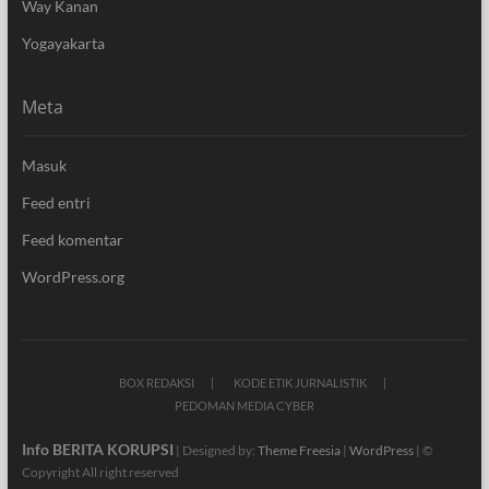
Way Kanan
Yogayakarta
Meta
Masuk
Feed entri
Feed komentar
WordPress.org
BOX REDAKSI
KODE ETIK JURNALISTIK
PEDOMAN MEDIA CYBER
Info BERITA KORUPSI
| Designed by:
Theme Freesia
|
WordPress
| ©
Copyright All right reserved