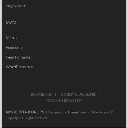
Yogayakarta
Meta
Masuk
Feed entri
Feed komentar
WordPress.org
BOX REDAKSI
KODE ETIK JURNALISTIK
PEDOMAN MEDIA CYBER
Info BERITA KORUPSI
| Designed by:
Theme Freesia
|
WordPress
| ©
Copyright All right reserved