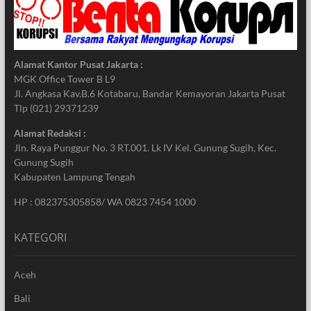
Alamat Kantor Pusat Jakarta :
MGK Office Tower B L9
Jl. Angkasa Kav.B.6 Kotabaru, Bandar Kemayoran Jakarta Pusat
Tlp (021) 29371239
Alamat Redaksi :
Jln. Raya Punggur No. 3 RT.001. Lk IV Kel. Gunung Sugih, Kec.
Gunung Sugih
Kabupaten Lampung Tengah
HP : 082375305858/ WA 0823 7454 1000
KATEGORI
Aceh
Bali