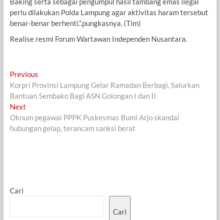
Baking serta sebagai pengumpul hasil tambang emas ilegal
perlu dilakukan Polda Lampung agar aktivitas haram tersebut
benar-benar berhenti.”.pungkasnya. (Tim)
Realise resmi Forum Wartawan Independen Nusantara.
Navigasi
Previous
Previous
post:
Korpri Provinsi Lampung Gelar Ramadan Berbagi, Salurkan
pos
Bantuan Sembako Bagi ASN Golongan I dan II
Next
Next
post:
Oknum pegawai PPPK Puskesmas Bumi Arjo skandal
hubungan gelap, terancam sanksi berat
Cari
Cari