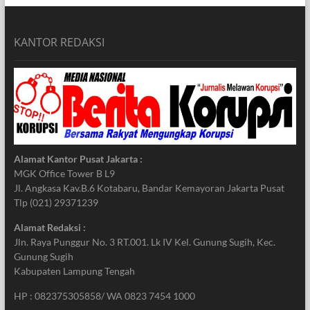
KANTOR REDAKSI
Alamat Kantor Pusat Jakarta :
MGK Office Tower B L9
Jl. Angkasa Kav.B.6 Kotabaru, Bandar Kemayoran Jakarta Pusat
Tlp (021) 29371239
Alamat Redaksi :
Jln. Raya Punggur No. 3 RT.001. Lk IV Kel. Gunung Sugih, Kec.
Gunung Sugih
Kabupaten Lampung Tengah
HP : 082375305858/ WA 0823 7454 1000