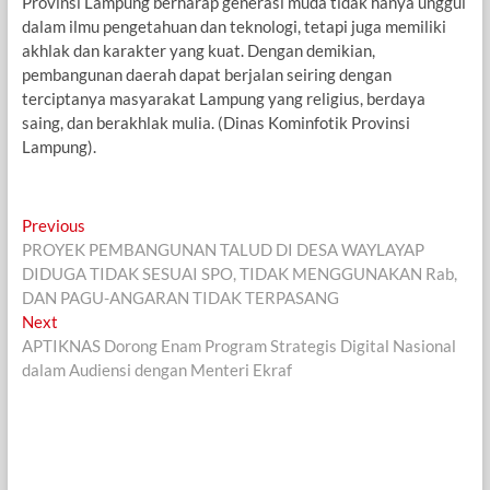
Provinsi Lampung berharap generasi muda tidak hanya unggul
dalam ilmu pengetahuan dan teknologi, tetapi juga memiliki
akhlak dan karakter yang kuat. Dengan demikian,
pembangunan daerah dapat berjalan seiring dengan
terciptanya masyarakat Lampung yang religius, berdaya
saing, dan berakhlak mulia. (Dinas Kominfotik Provinsi
Lampung).
Navigasi
Previous
Previous
post:
PROYEK PEMBANGUNAN TALUD DI DESA WAYLAYAP
pos
DIDUGA TIDAK SESUAI SPO, TIDAK MENGGUNAKAN Rab,
DAN PAGU-ANGARAN TIDAK TERPASANG
Next
Next
post:
APTIKNAS Dorong Enam Program Strategis Digital Nasional
dalam Audiensi dengan Menteri Ekraf