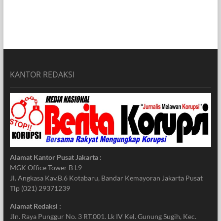
KANTOR REDAKSI
Alamat Kantor Pusat Jakarta :
MGK Office Tower B L9
Jl. Angkasa Kav.B.6 Kotabaru, Bandar Kemayoran Jakarta Pusat
Tlp (021) 29371239
Alamat Redaksi :
Jln. Raya Punggur No. 3 RT.001. Lk IV Kel. Gunung Sugih, Kec.