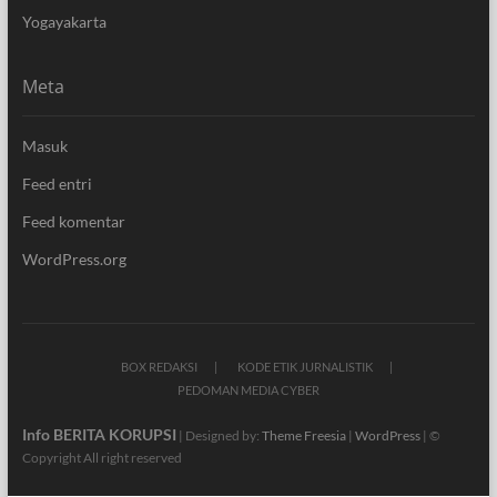
Yogayakarta
Meta
Masuk
Feed entri
Feed komentar
WordPress.org
BOX REDAKSI
KODE ETIK JURNALISTIK
PEDOMAN MEDIA CYBER
Info BERITA KORUPSI
| Designed by:
Theme Freesia
|
WordPress
| ©
Copyright All right reserved