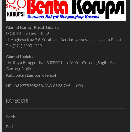
Alamat Kantor Pusat Jakarta :
MGK Office Tower B L9
Jl. Angkasa Kav.B.6 Kotabaru, Bandar Kemayoran Jakarta Pusat
Tlp (021) 29371239
Alamat Redaksi :
Jln. Raya Punggur No. 3 RT.001. Lk IV Kel. Gunung Sugih, Kec.
Gunung Sugih
Kabupaten Lampung Tengah
HP : 082375305858/ WA 0823 7454 1000
KATEGORI
Aceh
Bali