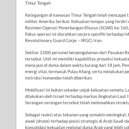
Timur Tengah
Ketegangan di kawasan Timur Tengah telah mencapai titi
militer Amerika Serikat. Kekuatan tempur yang terdiri 
Resimen Operasi Penerbangan Khusus (SOAR) ke-160, d
Fokus operasi ini diarahkan secara spesifik terhadap i
Revolutionary Guard Corps – IRGC) Iran.
Sekitar 3.000 personel berpengalaman dari Pasukan Re
tersebut. Unit ini memiliki kapabilitas proyeksi keku
mana pun di dunia dalam waktu kurang dari 18 jam. Pe
energi vital, termasuk Pulau Kharg, serta melakukan pe
instruksi komandan telah diberikan.
Mobilisasi ini bukan sekadar unjuk kekuatan semata. L
dilakukan oleh Israel terhadap markas Angkatan Laut IR
Serangan-serangan tersebut telah melemahkan struktur
Sebagai reaksi atas tekanan yang semakin meningkat, 
awak (drone) terhadap posisi strategis di Arab Saudi dan
konsolidasi kekuatan regional dunia Arab yang lebih sol