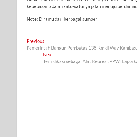
kebebasan adalah satu-satunya jalan menuju perdamaia
Note: Diramu dari berbagai sumber
Navigasi
Previous
Previous
post:
Pemerintah Bangun Pembatas 138 Km di Way Kambas, 
pos
Next
Next
post:
Terindikasi sebagai Alat Represi, PPWI Lapor