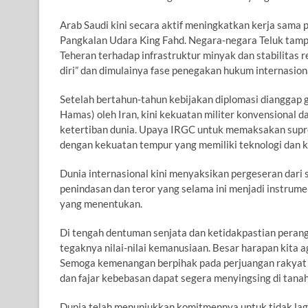
Arab Saudi kini secara aktif meningkatkan kerja sama
Pangkalan Udara King Fahd. Negara-negara Teluk tampa
Teheran terhadap infrastruktur minyak dan stabilitas 
diri” dan dimulainya fase penegakan hukum internasiona
Setelah bertahun-tahun kebijakan diplomasi dianggap 
Hamas) oleh Iran, kini kekuatan militer konvensional
ketertiban dunia. Upaya IRGC untuk memaksakan supre
dengan kekuatan tempur yang memiliki teknologi dan k
Dunia internasional kini menyaksikan pergeseran dari s
penindasan dan teror yang selama ini menjadi instrum
yang menentukan.
Di tengah dentuman senjata dan ketidakpastian perang
tegaknya nilai-nilai kemanusiaan. Besar harapan kita a
Semoga kemenangan berpihak pada perjuangan rakyat I
dan fajar kebebasan dapat segera menyingsing di tanah
Dunia telah menunjukkan komitmennya untuk tidak lag