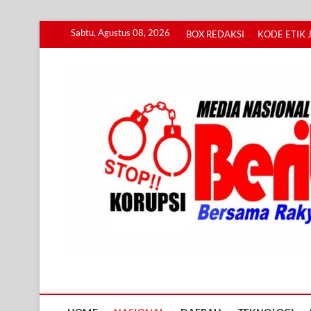
Skip
Sabtu, Agustus 08, 2026
BOX REDAKSI
KODE ETIK 
to
content
Info BERITA KORUPS
BERSAMA RAKYAT MENGUNGKAP KORUPSI