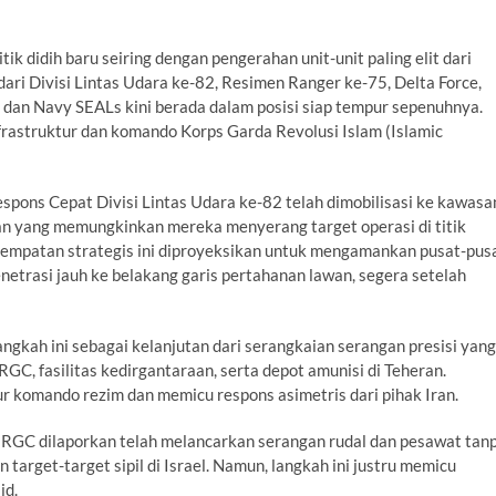
k didih baru seiring dengan pengerahan unit-unit paling elit dari
dari Divisi Lintas Udara ke-82, Resimen Ranger ke-75, Delta Force,
an Navy SEALs kini berada dalam posisi siap tempur sepenuhnya.
nfrastruktur dan komando Korps Garda Revolusi Islam (Islamic
spons Cepat Divisi Lintas Udara ke-82 telah dimobilisasi ke kawasa
atan yang memungkinkan mereka menyerang target operasi di titik
nempatan strategis ini diproyeksikan untuk mengamankan pusat-pus
netrasi jauh ke belakang garis pertahanan lawan, segera setelah
angkah ini sebagai kelanjutan dari serangkaian serangan presisi yang
GC, fasilitas kedirgantaraan, serta depot amunisi di Teheran.
 komando rezim dan memicu respons asimetris dari pihak Iran.
IRGC dilaporkan telah melancarkan serangan rudal dan pesawat tan
 target-target sipil di Israel. Namun, langkah ini justru memicu
id.