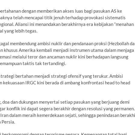
 pertahanan dengan memberikan akses luas bagi pasukan AS ke
knya telah mencapai titik jenuh terhadap provokasi sistematis
regional. Aliansi ini menandakan berakhirnya era kebijakan “menahan
l yang lebih tegas.
gagal membendung ambisi nuklir dan pendanaan proksi (Hezbollah d
 dan khusus Amerika kembali menjadi instrumen utama dalam menjaga
masi melalui teror dan ancaman nuklir kini berhadapan langsung
emampuan taktis tak tertandingi.
trategi bertahan menjadi strategi ofensif yang terukur. Ambisi
en kekuasaan IRGC kini berada di ambang konfrontasi head to head
, doa dan dukungan menyertai setiap pasukan yang berjuang demi
gar konflik ini dapat segera berakhir dengan resolusi yang permanen.
ran dalam meraih kemerdekaan sejati, sehingga penindasan berakhi
 Persia.
i berkompromi dengan terorisme negara. Kemenangan total bagi