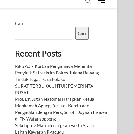
M
e
n
u
Cari
B
u
Cari
t
t
Recent Posts
o
n
Riko Adik Korban Penganiaya Meminta
Penyidik Satreskrim Polres Tulang Bawang
Tindak Tegas Para Pelaku
SURAT TERBUKA UNTUK PEMERINTAH
PUSAT
Prof. Dr. Sutan Nasomal Harapkan Ketua
Mahkamah Agung Perkuat Kemitraan
Pengadilan dengan Pers, Soroti Dugaan Insiden
di PN Watansoppeng
Sekdaprov Marindo Ungkap Fakta Status
Lahan Kawasan Ryacudu