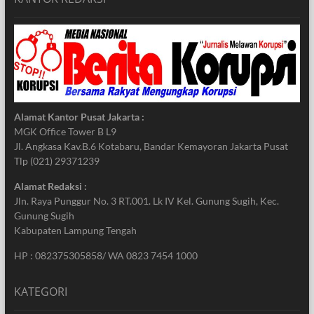
Alamat Kantor Pusat Jakarta :
MGK Office Tower B L9
Jl. Angkasa Kav.B.6 Kotabaru, Bandar Kemayoran Jakarta Pusat
Tlp (021) 29371239
Alamat Redaksi :
Jln. Raya Punggur No. 3 RT.001. Lk IV Kel. Gunung Sugih, Kec.
Gunung Sugih
Kabupaten Lampung Tengah
HP : 082375305858/ WA 0823 7454 1000
KATEGORI