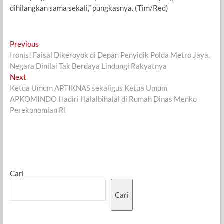
dihilangkan sama sekali,” pungkasnya. (Tim/Red)
Navigasi
Previous
Previous
post:
Ironis! Faisal Dikeroyok di Depan Penyidik Polda Metro Jaya,
pos
Negara Dinilai Tak Berdaya Lindungi Rakyatnya
Next
Next
post:
Ketua Umum APTIKNAS sekaligus Ketua Umum
APKOMINDO Hadiri Halalbihalal di Rumah Dinas Menko
Perekonomian RI
Cari
Cari