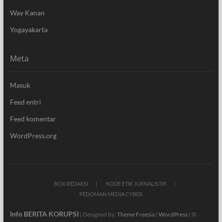
Way Kanan
Yogayakarta
Meta
Masuk
Feed entri
Feed komentar
WordPress.org
BOX REDAKSI
KODE ETIK JURNALISTIK
PEDOMAN MEDIA CYBER
Info BERITA KORUPSI
| Designed by:
Theme Freesia
|
WordPress
| ©