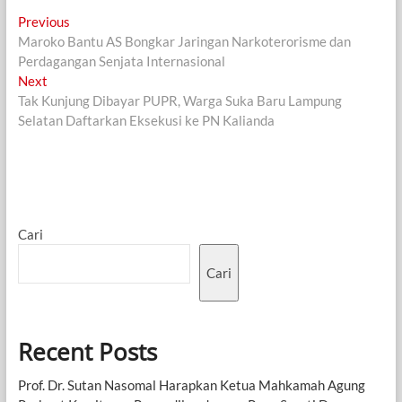
Navigasi
Previous
Previous
post:
Maroko Bantu AS Bongkar Jaringan Narkoterorisme dan
pos
Perdagangan Senjata Internasional
Next
Next
post:
Tak Kunjung Dibayar PUPR, Warga Suka Baru Lampung
Selatan Daftarkan Eksekusi ke PN Kalianda
Cari
Cari
Recent Posts
Prof. Dr. Sutan Nasomal Harapkan Ketua Mahkamah Agung