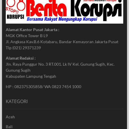
Alamat Kantor Pusat Jakarta :
MGK Office Tower B L9
Jl. Angkasa Kav.B.6 Kotabaru, Bandar Kemayoran Jakarta Pusat
Tlp (021) 29371239
Alamat Redaksi :
Jln. Raya Punggur No. 3 RT.001. Lk IV Kel. Gunung Sugih, Kec.
Gunung Sugih
Kabupaten Lampung Tengah
HP : 082375305858/ WA 0823 7454 1000
KATEGORI
Aceh
Bali