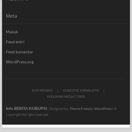
Meta
Masuk
Feed entri
Feed komentar
WordPress.org
BOX REDAKSI
KODE ETIK JURNALISTIK
PEDOMAN MEDIA CYBER
Info BERITA KORUPSI
| Designed by:
Theme Freesia
|
WordPress
| ©
Copyright All right reserved