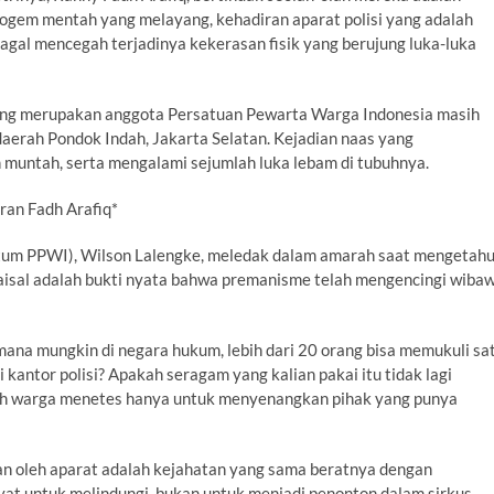
bogem mentah yang melayang, kehadiran aparat polisi yang adalah
gal mencegah terjadinya kekerasan fisik yang berujung luka-luka
 yang merupakan anggota Persatuan Pewarta Warga Indonesia masih
 daerah Pondok Indah, Jakarta Selatan. Kejadian naas yang
 muntah, serta mengalami sejumlah luka lebam di tubuhnya.
uran Fadh Arafiq*
um PPWI), Wilson Lalengke, meledak dalam amarah saat mengetahu
 Faisal adalah bukti nyata bahwa premanisme telah mengencingi wiba
ana mungkin di negara hukum, lebih dari 20 orang bisa memukuli sa
i kantor polisi? Apakah seragam yang kalian pakai itu tidak lagi
rah warga menetes hanya untuk menyenangkan pihak yang punya
 oleh aparat adalah kejahatan yang sama beratnya dengan
akyat untuk melindungi, bukan untuk menjadi penonton dalam sirkus