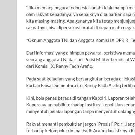
“Jika memang negara Indonesia sudah tidak mampu m
oleh rakyat kepadanya, ya sebaiknya dibubarkan saja n
kita masing-masing. Apa gunanya kita tetap menjunjun
rakyatnya, bisa dipersekusi brutal di depan mata nega
*Oknum Anggota TNI dan Anggota Komisi IX DPR RI Te
Dari informasi yang dihimpun pewarta, peristiwa memalu
seorang anggota TNI dari uni Polisi Militer berinisial
dari Komisi IX, Ranny Fadh Arafiq.
Pada saat kejadian, yang bersangkutan berada di lokas
korban Faisal. Sementara itu, Ranny Fadh Arafiq terli
Kini, bola panas berada di tangan Kapolri. Laporan telah
Kepercayaan publik terhadap institusi kepolisian seda
menyentuh pelaku lapangan tanpa menyentuh dalangnya
Rakyat menanti pembuktian jargon “Presisi” Polri. Jang
terhadap kelompok kriminal Fadh Arafiq dan istrinya R