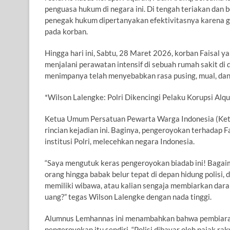
penguasa hukum di negara ini. Di tengah teriakan dan 
penegak hukum dipertanyakan efektivitasnya karena ga
pada korban.
Hingga hari ini, Sabtu, 28 Maret 2026, korban Faisal
menjalani perawatan intensif di sebuah rumah sakit di
menimpanya telah menyebabkan rasa pusing, mual, dan
*Wilson Lalengke: Polri Dikencingi Pelaku Korupsi Alq
Ketua Umum Persatuan Pewarta Warga Indonesia (Ket
rincian kejadian ini. Baginya, pengeroyokan terhadap
institusi Polri, melecehkan negara Indonesia.
“Saya mengutuk keras pengeroyokan biadab ini! Bagaim
orang hingga babak belur tepat di depan hidung polisi, d
memiliki wibawa, atau kalian sengaja membiarkan da
uang?” tegas Wilson Lalengke dengan nada tinggi.
Alumnus Lemhannas ini menambahkan bahwa pembiaran
pengeroyokan itu sendiri. “Polisi dibayar oleh pajak r