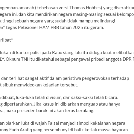
engemban amanah (kebebasan versi Thomas Hobbes) yang diserahka
egara ini, dan kita mendirikan negara masing-masing sesuai kelomp
g tinggi sebuah negara yang sudah tidak mampu melindungi
ra?” tegas Petisioner HAM PBB tahun 2025 itu geram.
rlibat*
kan di kantor polisi pada Rabu siang lalu itu diduga kuat melibatka
 WLY. Oknum TNI itu diketahui sebagai pengawal pribadi anggota DPR 
i dan terlihat sangat aktif dalam peristiwa pengeroyokan terhadap
hat sibuk memvideokan kejadian tersebut.
 dibuat, luka-luka telah divisum, dan saksi-saksi telah bicara.
ng dipertaruhkan. Jika kasus ini dibiarkan menguap atau hanya
, maka preseden buruk ini akan terus berulang.
an biarkan luka di wajah Faisal menjadi simbol kekalahan negara
anny Fadh Arafiq yang bersembunyi di balik ketiak massa bayaran.