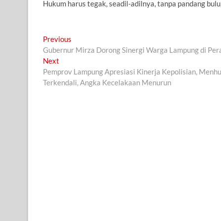
Hukum harus tegak, seadil-adilnya, tanpa pandang bul
Navigasi
Previous
Previous
post:
Gubernur Mirza Dorong Sinergi Warga Lampung di Pe
pos
Next
Next
post:
Pemprov Lampung Apresiasi Kinerja Kepolisian, Menhu
Terkendali, Angka Kecelakaan Menurun