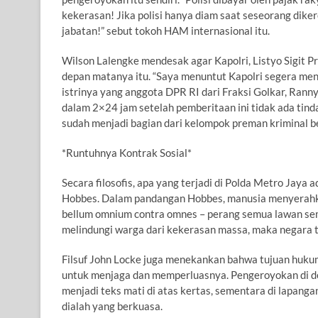
kekerasan! Jika polisi hanya diam saat seseorang dik
jabatan!” sebut tokoh HAM internasional itu.
Wilson Lalengke mendesak agar Kapolri, Listyo Sigit 
depan matanya itu. “Saya menuntut Kapolri segera men
istrinya yang anggota DPR RI dari Fraksi Golkar, Rann
dalam 2×24 jam setelah pemberitaan ini tidak ada tinda
sudah menjadi bagian dari kelompok preman kriminal bej
*Runtuhnya Kontrak Sosial*
Secara filosofis, apa yang terjadi di Polda Metro Jay
Hobbes. Dalam pandangan Hobbes, manusia menyerahka
bellum omnium contra omnes – perang semua lawan semua
melindungi warga dari kekerasan massa, maka negara t
Filsuf John Locke juga menekankan bahwa tujuan huk
untuk menjaga dan memperluasnya. Pengeroyokan di de
menjadi teks mati di atas kertas, sementara di lapang
dialah yang berkuasa.