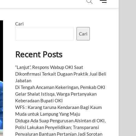
M
e
n
u
Cari
B
u
Cari
t
t
Recent Posts
o
n
“Lanjut”, Respons Wabup OKI Saat
Dikonfirmasi Terkait Dugaan Praktik Jual Beli
Jabatan
Di Tengah Ancaman Kekeringan, Pemkab OKI
Gelar Shalat Istisqa, Warga Pertanyakan
Keberadaan Bupati OKI
WFS : Karang taruna Kendaraan Bagi Kaum
Muda untuk Lampung Yang Maju
Diduga Ada Suap Pengurusan Alsintan di OKI,
Polisi Lakukan Penyelidikan; Transparansi
Penyaluran Bantuan Pertanian Jadi Sorotan