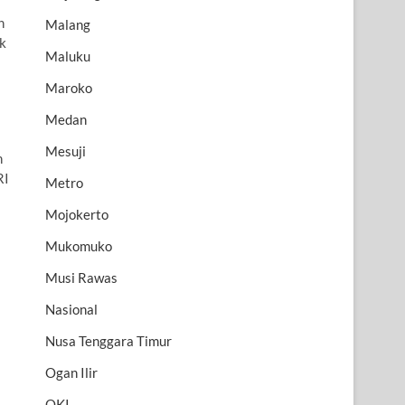
n
Malang
ok
Maluku
Maroko
Medan
Mesuji
n
RI
Metro
Mojokerto
Mukomuko
Musi Rawas
Nasional
Nusa Tenggara Timur
Ogan Ilir
OKI