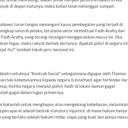
eroyok di depan matanya, maka kalian telah melanggar sumpah
Prabowo, turun tangan menangani kasus pembegalan yang terjadi di
angkap seluruh pelaku, terutama aktor intelektual Fadh Arafiq dan
y Fadh Arafiq, yang terang-terangan menggerakkan massa ini. Jika
kan tegas, maka rakyat berhak bertanya: Apakah polisi di negara ini
at itu?” tambah tokoh pers nasional ini.
a adalah runtuhnya “Kontrak Sosial” sebagaimana digagas oleh Thomas
n hak kebebasannya kepada negara (Leviathan) agar terhindar dar
. Ketika negara (melalui polisi) hadir di lokasi namun gagal
elah gagal dalam tugas primernya.
um bukanlah untuk menghapus atau mengekang kebebasan, melainka
pan aparat adalah bentuk statutory injustice, di mana hukum hanya
an yang berlaku adalah hukum rimba: siapa yang kuat dan punya mass