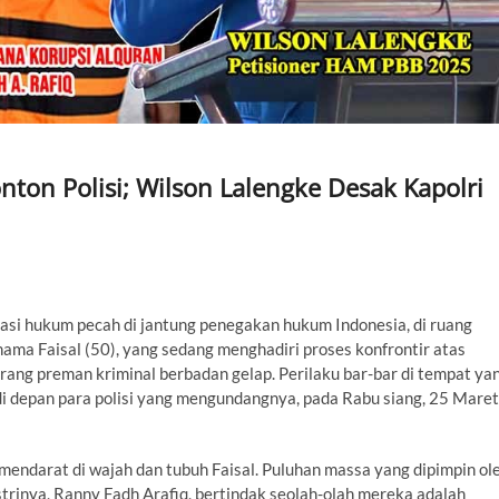
nton Polisi; Wilson Lalengke Desak Kapolri
si hukum pecah di jantung penegakan hukum Indonesia, di ruang
ama Faisal (50), yang sedang menghadiri proses konfrontir atas
 orang preman kriminal berbadan gelap. Perilaku bar-bar di tempat ya
at di depan para polisi yang mengundangnya, pada Rabu siang, 25 Maret
ndarat di wajah dan tubuh Faisal. Puluhan massa yang dipimpin ol
istrinya, Ranny Fadh Arafiq, bertindak seolah-olah mereka adalah