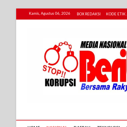
Skip
Kamis, Agustus 06, 2026
BOX REDAKSI
KODE ETIK 
to
content
Info BERITA KORUPS
BERSAMA RAKYAT MENGUNGKAP KORUPSI