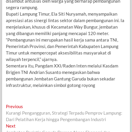
disambut antusias oleh warga yang berharap pembangunan
segera rampung.
Bupati Lampung Timur, Ela Siti Nuryamah, menyampaikan
apresiasi atas sinergi lintas sektor dalam pembangunan ini. Ia
menjelaskan, khusus di Kecamatan Way Bungur, jembatan
yang dibangun memiliki panjang mencapai 120 meter.
“Pembangunan ini merupakan hasil kerja sama antara TNI,
Pemerintah Provinsi, dan Pemerintah Kabupaten Lampung
Timur untuk mempercepat aksesibilitas masyarakat di
wilayah terpencil,” ujarnya.
Sementara itu, Pangdam XXI/Raden Inten melalui Kasdam
Brigjen TNI Andrian Susanto menegaskan bahwa
pembangunan Jembatan Gantung Garuda bukan sekadar
infrastruktur, melainkan simbol gotong royong
Navigasi
Previous
Previous
post:
Kurangi Pengangguran, Strategi Terpadu Pemprov Lampung:
pos
Dari Pelatihan Kerja hingga Pengembangan Industri
Next
Next