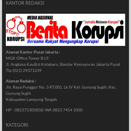
KANTOR REDAKSI
Alamat Kantor Pusat Jakarta :
MGK Office Tower B L9
Jl. Angkasa Kav.B.6 Kotabaru, Bandar Kemayoran Jakarta Pusat
Tlp (021) 29371239
Alamat Redaksi :
Jln. Raya Punggur No. 3 RT.001. Lk IV Kel. Gunung Sugih, Kec.
Gunung Sugih
Kabupaten Lampung Tengah
HP : 082375305858/ WA 0823 7454 1000
KATEGORI