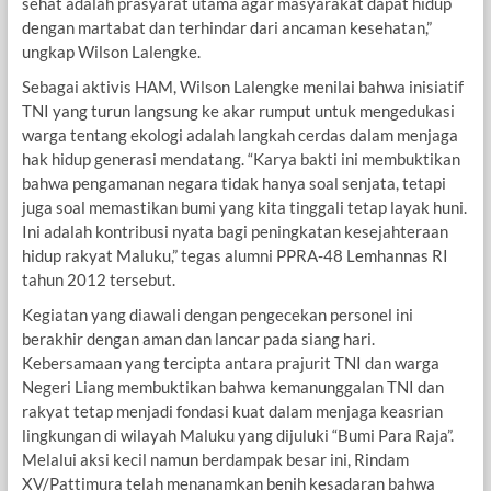
sehat adalah prasyarat utama agar masyarakat dapat hidup
dengan martabat dan terhindar dari ancaman kesehatan,”
ungkap Wilson Lalengke.
Sebagai aktivis HAM, Wilson Lalengke menilai bahwa inisiatif
TNI yang turun langsung ke akar rumput untuk mengedukasi
warga tentang ekologi adalah langkah cerdas dalam menjaga
hak hidup generasi mendatang. “Karya bakti ini membuktikan
bahwa pengamanan negara tidak hanya soal senjata, tetapi
juga soal memastikan bumi yang kita tinggali tetap layak huni.
Ini adalah kontribusi nyata bagi peningkatan kesejahteraan
hidup rakyat Maluku,” tegas alumni PPRA-48 Lemhannas RI
tahun 2012 tersebut.
Kegiatan yang diawali dengan pengecekan personel ini
berakhir dengan aman dan lancar pada siang hari.
Kebersamaan yang tercipta antara prajurit TNI dan warga
Negeri Liang membuktikan bahwa kemanunggalan TNI dan
rakyat tetap menjadi fondasi kuat dalam menjaga keasrian
lingkungan di wilayah Maluku yang dijuluki “Bumi Para Raja”.
Melalui aksi kecil namun berdampak besar ini, Rindam
XV/Pattimura telah menanamkan benih kesadaran bahwa