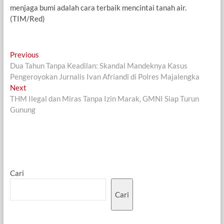
menjaga bumi adalah cara terbaik mencintai tanah air.
(TIM/Red)
Navigasi
Previous
Previous
post:
Dua Tahun Tanpa Keadilan: Skandal Mandeknya Kasus
pos
Pengeroyokan Jurnalis Ivan Afriandi di Polres Majalengka
Next
Next
post:
THM Ilegal dan Miras Tanpa Izin Marak, GMNI Siap Turun
Gunung
Cari
Cari