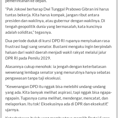
pemerintahan ke depan.
“Pak Jokowi berharap Dwi Tunggal Prabowo Gibran ini harus
tuntas bekerja. Kita harus kompak, jangan ribut antara
presiden dan wakilnya, atau gubernur dengan wakilnya. Di
tengah geopolitik dunia yang bermasalah, kata kuncinya
adalah soliditas,” tegasnya.
Dua periode duduk di kursi DPD RI rupanya menyisakan rasa
frustrasi bagi sang senator. Bustami mengaku ingin berpindah
haluan dari wakil daerah menjadi wakil rakyat melalui jalur
DPR RI pada Pemilu 2029.
Alasannya cukup menohok: ia jengah dengan keterbatasan
wewenang lembaga senator yang menurutnya hanya sebatas
pengawasan tanpa taji eksekusi.
“Kewenangan DPD itu nggak bisa melebihi undang-undang
yang ada. Kita banyak melihat aspirasi, tapi nggak bisa ngapa-
ngapain. Tugasnya cuma melihat, mendengar, mencatat, dan
melaporkan. Itu tok! Eksekusinya ada di DPR dan eksekutif,”
ujarnya.
Keterbatasan itulah yang membuatnya memilih Partai Super