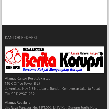
KANTOR REDAKSI
Alamat Kantor Pusat Jakarta :
MGK Office Tower B L9
Jl. Angkasa Kav.B.6 Kotabaru, Bandar Kemayoran Jakarta Pusat
Tlp (021) 29371239
Alamat Redaksi :
Jln. Raya Punggur No. 3 RT.001. Lk IV Kel. Gunung Sugih, Kec.