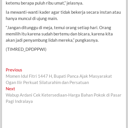
ketemu berapa puluh ribu umat,” jelasnya.
Ia mewanti-wanti kader agar tidak bekerja secara instan atau
hanya muncul di ujung main.
“Jangan ditunggu di meja, temui orang setiap hari. Orang
memilih itu karena sudah bertemu dan bicara, karena kita
akan jadi penyambung lidah mereka,” pungkasnya.
(TIMRED_DPDPPWI)
Navigasi
Previous
Previous
post:
Momen Idul Fitri 1447 H, Bupati Panca Ajak Masyarakat
pos
Ogan Ilir Perkuat Silaturahim dan Persatuan
Next
Next
post:
Wabup Ardani Cek Ketersediaan-Harga Bahan Pokok di Pasar
Pagi Indralaya