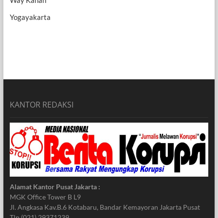
Way Kanan
Yogayakarta
KANTOR REDAKSI
Alamat Kantor Pusat Jakarta :
MGK Office Tower B L9
Jl. Angkasa Kav.B.6 Kotabaru, Bandar Kemayoran Jakarta Pusat
Tlp (021) 29371239