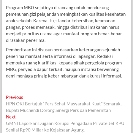
Program MBG sejatinya dirancang untuk mendukung
pemenuhan gizi pelajar dan meningkatkan kualitas kesehatan
anak sekolah. Karena itu, standar kebersihan, keamanan
pangan, proses memasak, hingga distribusi makanan harus
menjadi prioritas utama agar manfaat program benar-benar
dirasakan penerima.
Pemberitaan ini disusun berdasarkan keterangan sejumlah
penerima manfaat serta informasi di lapangan. Redaksi
membuka ruang klarifikasi kepada pihak pengelola program
MBG, penyedia dapur terkait, maupun instansi berwenang
demi menjaga prinsip keberimbangan dan akurasi informasi.
Navigasi
Previous
Previous
post:
HPN OKI Bertajuk “Pers Sehat Masyarakat Kuat” Semarak,
pos
Bupati Muchendi Dorong Sinergi Pers dan Pemerintah
Next
Next
post:
GMNI Laporkan Dugaan Korupsi Pengadaan Private Jet KPU
Senilai Rp90 Miliar ke Kejaksaan Agung.