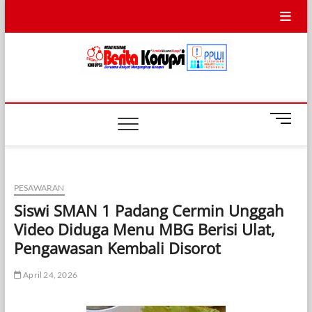
Skip
to
content
Info BERITA
BERSAMA RAKYAT MENGUNGKAP KORUPSI
KORUPSI
M
e
n
u
B
PESAWARAN
u
Siswi SMAN 1 Padang Cermin Unggah
t
Video Diduga Menu MBG Berisi Ulat,
t
o
Pengawasan Kembali Disorot
n
April 24, 2026