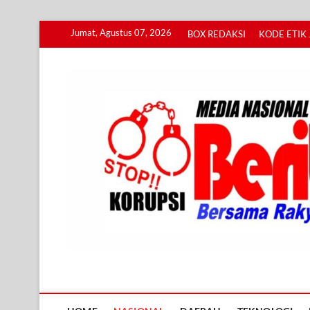
Skip
Jumat, Agustus 07, 2026
BOX REDAKSI
KODE ETIK 
to
content
Info BERITA KORUPS
BERSAMA RAKYAT MENGUNGKAP KORUPSI