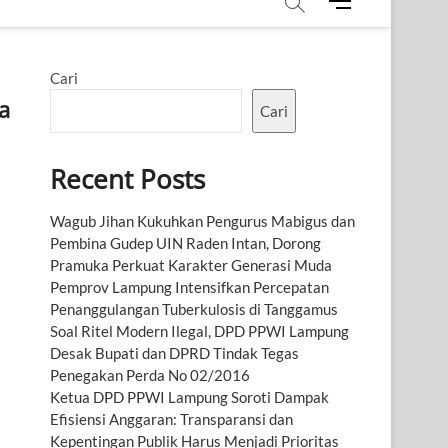
M
e
n
u
Cari
B
a
u
Cari
t
t
Recent Posts
o
n
Wagub Jihan Kukuhkan Pengurus Mabigus dan
Pembina Gudep UIN Raden Intan, Dorong
Pramuka Perkuat Karakter Generasi Muda
Pemprov Lampung Intensifkan Percepatan
Penanggulangan Tuberkulosis di Tanggamus
Soal Ritel Modern Ilegal, DPD PPWI Lampung
Desak Bupati dan DPRD Tindak Tegas
Penegakan Perda No 02/2016
Ketua DPD PPWI Lampung Soroti Dampak
Efisiensi Anggaran: Transparansi dan
Kepentingan Publik Harus Menjadi Prioritas