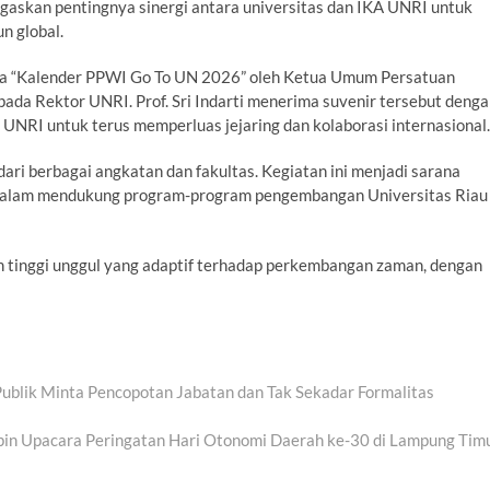
gaskan pentingnya sinergi antara universitas dan IKA UNRI untuk
n global.
pa “Kalender PPWI Go To UN 2026” oleh Ketua Umum Persatuan
ada Rektor UNRI. Prof. Sri Indarti menerima suvenir tersebut deng
isi UNRI untuk terus memperluas jejaring dan kolaborasi internasional.
dari berbagai angkatan dan fakultas. Kegiatan ini menjadi sarana
i dalam mendukung program-program pengembangan Universitas Riau
n tinggi unggul yang adaptif terhadap perkembangan zaman, dengan
ublik Minta Pencopotan Jabatan dan Tak Sekadar Formalitas
in Upacara Peringatan Hari Otonomi Daerah ke-30 di Lampung Tim