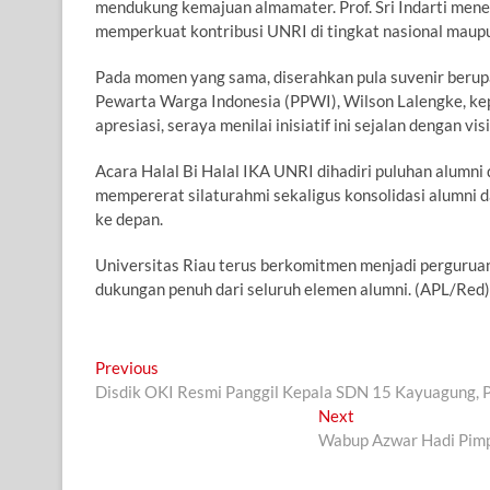
mendukung kemajuan almamater. Prof. Sri Indarti mene
memperkuat kontribusi UNRI di tingkat nasional maupu
Pada momen yang sama, diserahkan pula suvenir beru
Pewarta Warga Indonesia (PPWI), Wilson Lalengke, kep
apresiasi, seraya menilai inisiatif ini sejalan dengan v
Acara Halal Bi Halal IKA UNRI dihadiri puluhan alumni 
mempererat silaturahmi sekaligus konsolidasi alumn
ke depan.
Universitas Riau terus berkomitmen menjadi pergurua
dukungan penuh dari seluruh elemen alumni. (APL/Red)
Navigasi
Previous
Previous
post:
Disdik OKI Resmi Panggil Kepala SDN 15 Kayuagung, P
pos
Next
Next
post:
Wabup Azwar Hadi Pimp