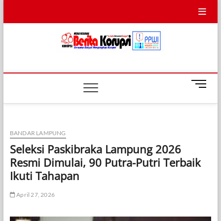
Skip
to
content
Info BERITA
BERSAMA RAKYAT MENGUNGKAP KORUPSI
KORUPSI
M
e
n
u
B
BANDAR LAMPUNG
u
Seleksi Paskibraka Lampung 2026
t
Resmi Dimulai, 90 Putra-Putri Terbaik
t
o
Ikuti Tahapan
n
April 27, 2026