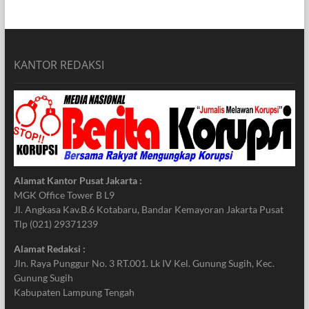
KANTOR REDAKSI
Alamat Kantor Pusat Jakarta :
MGK Office Tower B L9
Jl. Angkasa Kav.B.6 Kotabaru, Bandar Kemayoran Jakarta Pusat
Tlp (021) 29371239
Alamat Redaksi :
Jln. Raya Punggur No. 3 RT.001. Lk IV Kel. Gunung Sugih, Kec.
Gunung Sugih
Kabupaten Lampung Tengah