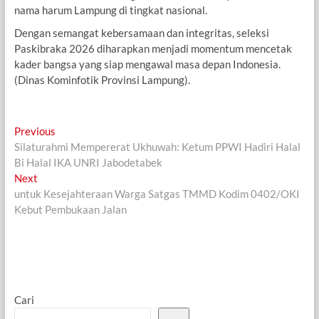
nama harum Lampung di tingkat nasional.
Dengan semangat kebersamaan dan integritas, seleksi
Paskibraka 2026 diharapkan menjadi momentum mencetak
kader bangsa yang siap mengawal masa depan Indonesia.
(Dinas Kominfotik Provinsi Lampung).
Navigasi
Previous
Previous
post:
Silaturahmi Mempererat Ukhuwah: Ketum PPWI Hadiri Halal
pos
Bi Halal IKA UNRI Jabodetabek
Next
Next
post:
untuk Kesejahteraan Warga Satgas TMMD Kodim 0402/OKI
Kebut Pembukaan Jalan
Cari