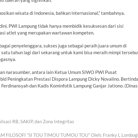
 daerah yang signifikan.
ikan wisata di Indonesia, bahkan internasional,” tambahnya.
ini. PWI Lampung tidak hanya membidik kesuksesan dari sisi
stasi atlet yang merupakan wartawan kompeten.
sebagai penyelenggara, sukses juga sebagai peraih juara umum di
satu tahun lagi dari sekarang untuk kami bisa meraih mimpi tersebu
egasnya.
irkan narasumber, antara lain Ketua Umum SIWO PWI Pusat
id Peningkatan Prestasi Dispora Lampung Dicky Novalino. Bertind
ny Ferdinansyah dan Kadis Kominfotik Lampung Ganjar Jationo. (Dinas
sasi RB, SAKIP, dan Zona Integritas
 FILOSOFI “SI TOU TIMOU TUMOU TOU” Oleh: Franky L Lombog