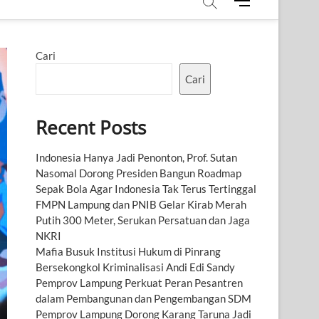
M
e
n
u
Cari
B
u
Cari
t
t
Recent Posts
o
n
Indonesia Hanya Jadi Penonton, Prof. Sutan
Nasomal Dorong Presiden Bangun Roadmap
Sepak Bola Agar Indonesia Tak Terus Tertinggal
FMPN Lampung dan PNIB Gelar Kirab Merah
Putih 300 Meter, Serukan Persatuan dan Jaga
NKRI
Mafia Busuk Institusi Hukum di Pinrang
Bersekongkol Kriminalisasi Andi Edi Sandy
Pemprov Lampung Perkuat Peran Pesantren
dalam Pembangunan dan Pengembangan SDM
Pemprov Lampung Dorong Karang Taruna Jadi