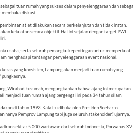
itu sebagai tuan rumah yang sukses dalam penyelenggaraan dan sebaga
t membuka diskusi.
pembinaan atlet dilakukan secara berkelanjutan dan tidak instan.
akan kekuatan secara objektif. Hal ini sejalan dengan target PWI
ri.
nia usaha, serta seluruh pemangku kepentingan untuk memperkuat
dalam menghadapi tantangan penyelenggaraan event nasional.
a keras yang konsisten, Lampung akan menjadi tuan rumah yang
” pungkasnya.
mpung, Wirahadikusumah, mengungkapkan bahwa ajang ini merupakan
i menjadi tuan rumah ajang bergengsi ini pada 34 tahun silam.
adakan di tahun 1993. Kala itu dibuka oleh Presiden Soeharto.
an hanya Pemprov Lampung tapi juga seluruh stakeholder,” ujarnya.
adiran sekitar 5.000 wartawan dari seluruh Indonesia, Porwanas XV