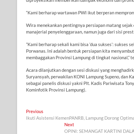
diproyeksikan memberikan dampak ekonomi dan promosi
“Kami berharap wartawan PWI ikut berperan mempromos
Wira menekankan pentingnya persiapan matang sejak d
manajerial penyelenggaraan, namun juga dari sisi pre
​”Kami berharap sekali kami bisa ‘dua sukses’: sukses 
Porwanas. Ini adalah bentuk persiapan kita menyambut 
membaggakan Provinsi Lampung di tingkat nasional,” t
​Acara dilanjutkan dengan sesi diskusi yang menghad
Suryansyah, perwakilan KONI Lampung Supeno, dan Kab
sebagai panelis diskusi yakni Plt. Kadis Pariwisata To
Kominfotik Provinsi Lampung).
Navigasi
Previous
Previous
post:
Ikuti Asistensi KemenPANRB, Lampung Dorong Optimali
pos
Next
Next
post:
OPINI: SEMANGAT KARTINI DALAM