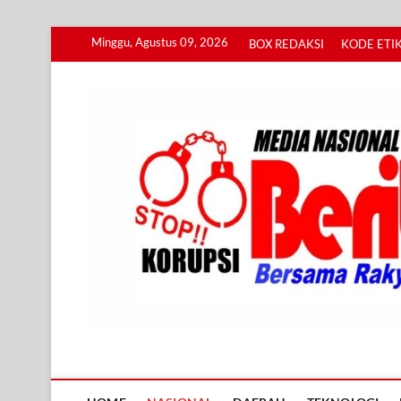
Skip
Minggu, Agustus 09, 2026
BOX REDAKSI
KODE ETIK
to
content
Info BERITA KORUPS
BERSAMA RAKYAT MENGUNGKAP KORUPSI