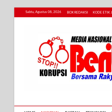
Skip
Sabtu, Agustus 08, 2026
BOX REDAKSI
KODE ETIK 
to
content
Info BERITA KORUPS
BERSAMA RAKYAT MENGUNGKAP KORUPSI