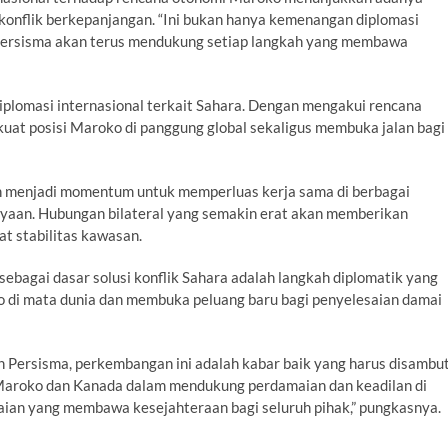
konflik berkepanjangan. “Ini bukan hanya kemenangan diplomasi
. Persisma akan terus mendukung setiap langkah yang membawa
iplomasi internasional terkait Sahara. Dengan mengakui rencana
uat posisi Maroko di panggung global sekaligus membuka jalan bagi
 menjadi momentum untuk memperluas kerja sama di berbagai
ayaan. Hubungan bilateral yang semakin erat akan memberikan
t stabilitas kawasan.
bagai dasar solusi konflik Sahara adalah langkah diplomatik yang
o di mata dunia dan membuka peluang baru bagi penyelesaian damai
en Persisma, perkembangan ini adalah kabar baik yang harus disambu
 Maroko dan Kanada dalam mendukung perdamaian dan keadilan di
saian yang membawa kesejahteraan bagi seluruh pihak,” pungkasnya.