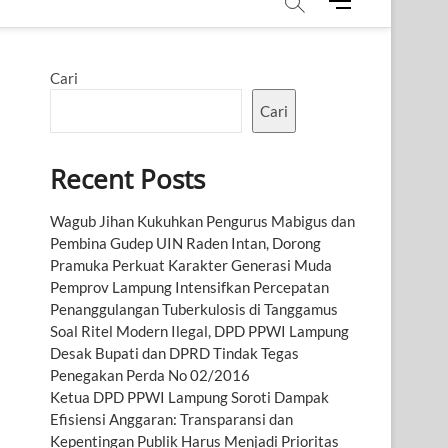
M
e
n
u
Cari
B
u
Cari
t
t
Recent Posts
o
n
Wagub Jihan Kukuhkan Pengurus Mabigus dan
Pembina Gudep UIN Raden Intan, Dorong
Pramuka Perkuat Karakter Generasi Muda
Pemprov Lampung Intensifkan Percepatan
Penanggulangan Tuberkulosis di Tanggamus
Soal Ritel Modern Ilegal, DPD PPWI Lampung
Desak Bupati dan DPRD Tindak Tegas
Penegakan Perda No 02/2016
Ketua DPD PPWI Lampung Soroti Dampak
Efisiensi Anggaran: Transparansi dan
Kepentingan Publik Harus Menjadi Prioritas