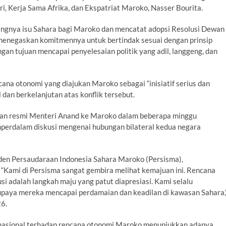
i, Kerja Sama Afrika, dan Ekspatriat Maroko, Nasser Bourita.
ngnya isu Sahara bagi Maroko dan mencatat adopsi Resolusi Dewan
negaskan komitmennya untuk bertindak sesuai dengan prinsip
an tujuan mencapai penyelesaian politik yang adil, langgeng, dan
a otonomi yang diajukan Maroko sebagai “inisiatif serius dan
dan berkelanjutan atas konflik tersebut.
ungan resmi Menteri Anand ke Maroko dalam beberapa minggu
perdalam diskusi mengenai hubungan bilateral kedua negara
den Persaudaraan Indonesia Sahara Maroko (Persisma),
“Kami di Persisma sangat gembira melihat kemajuan ini. Rencana
i adalah langkah maju yang patut diapresiasi. Kami selalu
paya mereka mencapai perdamaian dan keadilan di kawasan Sahara,
26.
asional terhadap rencana otonomi Maroko menunjukkan adanya