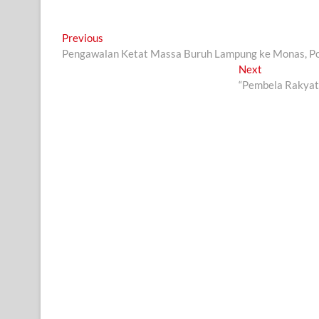
Navigasi
Previous
Previous
post:
Pengawalan Ketat Massa Buruh Lampung ke Monas, Polis
pos
Next
Next
post:
“Pembela Rakyat”