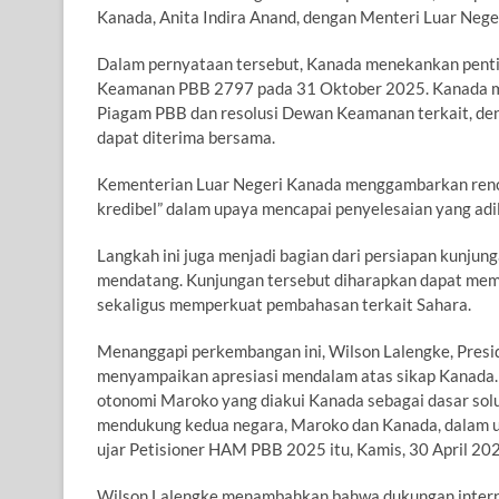
Kanada, Anita Indira Anand, dengan Menteri Luar Neger
Dalam pernyataan tersebut, Kanada menekankan penti
Keamanan PBB 2797 pada 31 Oktober 2025. Kanada me
Piagam PBB dan resolusi Dewan Keamanan terkait, deng
dapat diterima bersama.
Kementerian Luar Negeri Kanada menggambarkan rencan
kredibel” dalam upaya mencapai penyelesaian yang adil 
Langkah ini juga menjadi bagian dari persiapan kunj
mendatang. Kunjungan tersebut diharapkan dapat mem
sekaligus memperkuat pembahasan terkait Sahara.
Menanggapi perkembangan ini, Wilson Lalengke, Presi
menyampaikan apresiasi mendalam atas sikap Kanada. 
otonomi Maroko yang diakui Kanada sebagai dasar solus
mendukung kedua negara, Maroko dan Kanada, dalam u
ujar Petisioner HAM PBB 2025 itu, Kamis, 30 April 20
Wilson Lalengke menambahkan bahwa dukungan intern