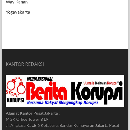
Way Kanan
Yogayakarta
KANTOR REDAKSI
Alamat Kantor Pusat Jakarta :
MGK Office Tower B L9
Jl. Angkasa Kav.B.6 Kotabaru, Bandar Kemayoran Jakarta Pusat