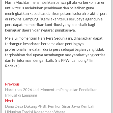
Husin Muchtar menambahkan bahwa pihaknya berkomitmen
untuk terus melakukan pembinaan dan pelatihan guna
meningkatkan kapasitas dan kompetensi seluruh praktisi pers
di Provinsi Lampung. “Kami akan terus berupaya agar dunia
pers dapat memberikan kontribusi yang lebih baik bagi
kemajuan daerah dan negara,” pungkasnya.
Melalui momentum Hari Pers Sedunia ini, diharapkan dapat
terbangun kesadaran bersama akan pentingnya
profesionalisme dalam dunia pers sebagai bagian yang tidak
terpisahkan dari upaya membangun masyarakat yang cerdas
dan terinformasi dengan baik. (rls PPWI Lampung/Tim
Redaksi)
Navigasi
Previous
Previous
post:
Hardiknas 2026 Jadi Momentum Penguatan Pendidikan
pos
Inklusif di Lampung
Next
Next
post:
Dana Desa Dukung PHBI, Pemkon Sinar Jawa Kembali
Hidupkan Tradisi Keagamaan Warga