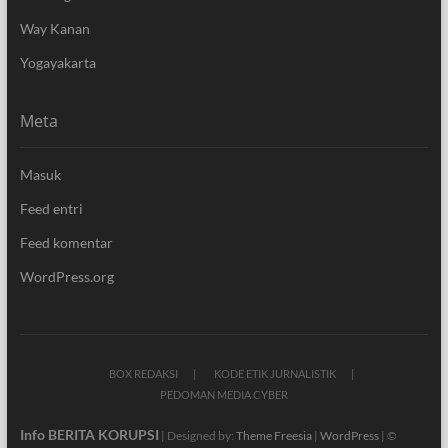
Way Kanan
Yogayakarta
Meta
Masuk
Feed entri
Feed komentar
WordPress.org
BOX REDAKSI
KODE ETIK JURNALISTIK
PEDOMAN MEDIA CYBER
Info BERITA KORUPSI
| Designed by:
Theme Freesia
|
WordPress
| ©