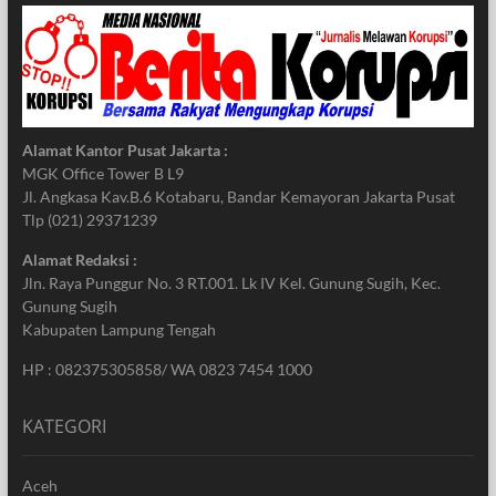
Alamat Kantor Pusat Jakarta :
MGK Office Tower B L9
Jl. Angkasa Kav.B.6 Kotabaru, Bandar Kemayoran Jakarta Pusat
Tlp (021) 29371239
Alamat Redaksi :
Jln. Raya Punggur No. 3 RT.001. Lk IV Kel. Gunung Sugih, Kec.
Gunung Sugih
Kabupaten Lampung Tengah
HP : 082375305858/ WA 0823 7454 1000
KATEGORI
Aceh