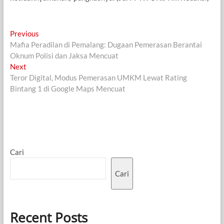
Navigasi
Previous
Previous
post:
Mafia Peradilan di Pemalang: Dugaan Pemerasan Berantai
pos
Oknum Polisi dan Jaksa Mencuat
Next
Next
post:
Teror Digital, Modus Pemerasan UMKM Lewat Rating
Bintang 1 di Google Maps Mencuat
Cari
Cari
Recent Posts