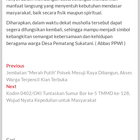
manfaat langsung yang menyentuh kebutuhan mendasar
masyarakat, baik secara fisik maupun spiritual.
Diharapkan, dalam waktu dekat musholla tersebut dapat
segera difungsikan kembali, sehingga mampu menjadi simbol
kebangkitan semangat kebersamaan dan kehidupan
beragama warga Desa Pematang Sukatani. ( Abbas PPWI )
Navigasi
Previous
Previous
post:
Jembatan “Merah Putih” Polsek Mesuji Raya Dibangun, Akses
pos
Warga Terpencil Kian Terbuka
Next
Next
post:
Kodim 0402/OKI Tuntaskan Sumur Bor ke-5 TMMD ke-128,
Wujud Nyata Kepedulian untuk Masyarakat
Cari