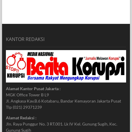
KANTOR REDAKSI
Alamat Kantor Pusat Jakarta :
MGK Office Tower B L9
Jl. Angkasa Kav.B.6 Kotabaru, Bandar Kemayoran Jakarta Pusat
Tlp (021) 29371239
Alamat Redaksi :
Jln. Raya Punggur No. 3 RT.001. Lk IV Kel. Gunung Sugih, Kec.
Gunung Sugih