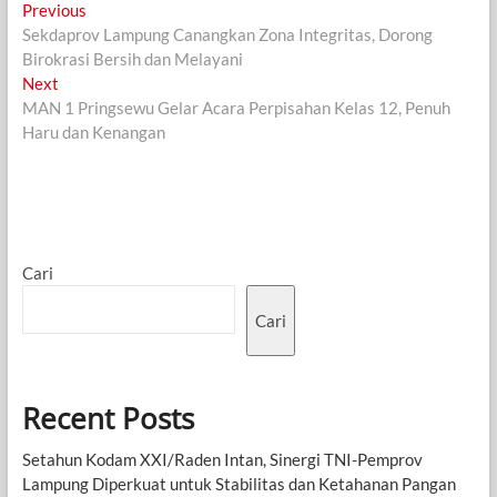
Navigasi
Previous
Previous
post:
Sekdaprov Lampung Canangkan Zona Integritas, Dorong
pos
Birokrasi Bersih dan Melayani
Next
Next
post:
MAN 1 Pringsewu Gelar Acara Perpisahan Kelas 12, Penuh
Haru dan Kenangan
Cari
Cari
Recent Posts
Setahun Kodam XXI/Raden Intan, Sinergi TNI-Pemprov
Lampung Diperkuat untuk Stabilitas dan Ketahanan Pangan