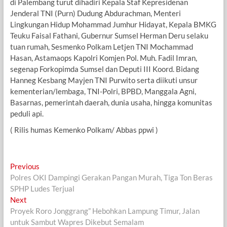
di Palembang turut dihadiri Kepala Staf Kepresidenan
Jenderal TNI (Purn) Dudung Abdurachman, Menteri
Lingkungan Hidup Mohammad Jumhur Hidayat, Kepala BMKG
Teuku Faisal Fathani, Gubernur Sumsel Herman Deru selaku
tuan rumah, Sesmenko Polkam Letjen TNI Mochammad
Hasan, Astamaops Kapolri Komjen Pol. Muh. Fadil Imran,
segenap Forkopimda Sumsel dan Deputi III Koord. Bidang
Hanneg Kesbang Mayjen TNI Purwito serta diikuti unsur
kementerian/lembaga, TNI-Polri, BPBD, Manggala Agni,
Basarnas, pemerintah daerah, dunia usaha, hingga komunitas
peduli api.
( Rilis humas Kemenko Polkam/ Abbas ppwi )
Navigasi
Previous
Previous
post:
Polres OKI Dampingi Gerakan Pangan Murah, Tiga Ton Beras
pos
SPHP Ludes Terjual
Next
Next
post:
Proyek Roro Jonggrang” Hebohkan Lampung Timur, Jalan
untuk Sambut Wapres Dikebut Semalam