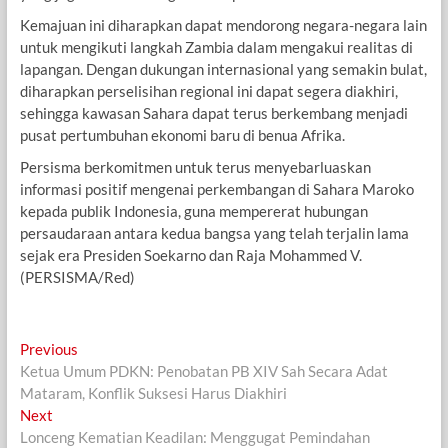
Kemajuan ini diharapkan dapat mendorong negara-negara lain
untuk mengikuti langkah Zambia dalam mengakui realitas di
lapangan. Dengan dukungan internasional yang semakin bulat,
diharapkan perselisihan regional ini dapat segera diakhiri,
sehingga kawasan Sahara dapat terus berkembang menjadi
pusat pertumbuhan ekonomi baru di benua Afrika.
Persisma berkomitmen untuk terus menyebarluaskan
informasi positif mengenai perkembangan di Sahara Maroko
kepada publik Indonesia, guna mempererat hubungan
persaudaraan antara kedua bangsa yang telah terjalin lama
sejak era Presiden Soekarno dan Raja Mohammed V.
(PERSISMA/Red)
Navigasi
Previous
Previous
post:
Ketua Umum PDKN: Penobatan PB XIV Sah Secara Adat
pos
Mataram, Konflik Suksesi Harus Diakhiri
Next
Next
post:
Lonceng Kematian Keadilan: Menggugat Pemindahan