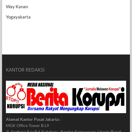
Way Kanan
Yogayakarta
KANTOR REDAKSI
Alamat Kantor Pusat Jakarta :
MGK Office Tower B L9
Jl. Angkasa Kav.B.6 Kotabaru, Bandar Kemayoran Jakarta Pusat