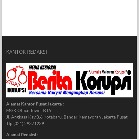
KANTOR REDAKSI
Alamat Kantor Pusat Jakarta :
MGK Office Tower B L9
Jl. Angkasa Kav.B.6 Kotabaru, Bandar Kemayoran Jakarta Pusat
Tlp (021) 29371239
Alamat Redaksi :