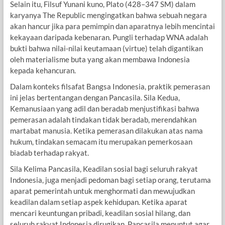
Selain itu, Filsuf Yunani kuno, Plato (428–347 SM) dalam
karyanya The Republic mengingatkan bahwa sebuah negara
akan hancur jika para pemimpin dan aparatnya lebih mencintai
kekayaan daripada kebenaran. Pungli terhadap WNA adalah
bukti bahwa nilai-nilai keutamaan (virtue) telah digantikan
oleh materialisme buta yang akan membawa Indonesia
kepada kehancuran.
Dalam konteks filsafat Bangsa Indonesia, praktik pemerasan
ini jelas bertentangan dengan Pancasila. Sila Kedua,
Kemanusiaan yang adil dan beradab menjustifikasi bahwa
pemerasan adalah tindakan tidak beradab, merendahkan
martabat manusia. Ketika pemerasan dilakukan atas nama
hukum, tindakan semacam itu merupakan pemerkosaan
biadab terhadap rakyat.
Sila Kelima Pancasila, Keadilan sosial bagi seluruh rakyat
Indonesia, juga menjadi pedoman bagi setiap orang, terutama
aparat pemerintah untuk menghormati dan mewujudkan
keadilan dalam setiap aspek kehidupan. Ketika aparat
mencari keuntungan pribadi, keadilan sosial hilang, dan
seluruh rakyat Indonesia dirugikan. Pancasila menuntut agar