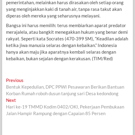
pemerintahan, melainkan harus dirasakan oleh setiap orang
yang menginjakkan kaki di tanah air, tanpa rasa takut akan
diperas oleh mereka yang seharusnya melayani.
Bangsa ini harus memilih: terus membiarkan aparat predator
merajalela, atau bangkit menegakkan hukum yang benar demi
rakyat. Seperti kata Socrates (470-399 SM), “Keadilan adalah
ketika jiwa manusia selaras dengan kebaikan.” Indonesia
hanya akan maju jika aparatnya kembali selaras dengan
kebaikan, bukan sejalan dengan kerakusan. (TIM/Red)
Navigasi
Previous
Previous
post:
Bentuk Kepedulian, DPC PPWI Pesawaran Berikan Bantuan
pos
Korban Rumah roboh dusun tanjung sari Desa kedondong
Next
Next
post:
Hari ke-19 TMMD Kodim 0402/OKI, Pekerjaan Pembukaan
Jalan Hampir Rampung dengan Capaian 85 Persen