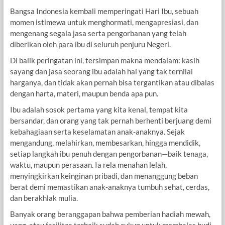
Bangsa Indonesia kembali memperingati Hari Ibu, sebuah
momen istimewa untuk menghormati, mengapresiasi, dan
mengenang segala jasa serta pengorbanan yang telah
diberikan oleh para ibu di seluruh penjuru Negeri.
Di balik peringatan ini, tersimpan makna mendalam: kasih
sayang dan jasa seorang ibu adalah hal yang tak ternilai
harganya, dan tidak akan pernah bisa tergantikan atau dibalas
dengan harta, materi, maupun benda apa pun.
Ibu adalah sosok pertama yang kita kenal, tempat kita
bersandar, dan orang yang tak pernah berhenti berjuang demi
kebahagiaan serta keselamatan anak-anaknya. Sejak
mengandung, melahirkan, membesarkan, hingga mendidik,
setiap langkah ibu penuh dengan pengorbanan—baik tenaga,
waktu, maupun perasaan. Ia rela menahan lelah,
menyingkirkan keinginan pribadi, dan menanggung beban
berat demi memastikan anak-anaknya tumbuh sehat, cerdas,
dan berakhlak mulia.
Banyak orang beranggapan bahwa pemberian hadiah mewah,
uang, atau fasilitas terbaik sudah cukup untuk membalas budi