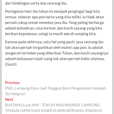
dari bimbingan serta doa seorang ibu.
Peringatan Hari Ibu tahun ini menjadi pengingat bagi kita
semua: sebesar apa pun harta yang kita miliki, ia tidak akan
pernah cukup untuk menebus jasa ibu. Yang paling berharga
adalah kehadiran, rasa hormat, dan kasih sayang yang kita
berikan kepadanya, selagi ia masih ada di samping kita.
Karena pada akhirnya, satu hal yang pasti: jasa seorang ibu
tak akan pernah tergantikan oleh materi apa pun. Ia adalah
anugerah terindah yang diberikan Tuhan, dan kasih sayangnya
adalah kekayaan sejati yang tak akan pernah habis nilainya,
(Gusti)
Navigasi
Previous
Previous
post:
PSEL Lampung Raya Jadi Tonggak Baru Pengelolaan Sampah
pos
Terintegrasi
Next
Next
post:
BUSTAMI,S.sos.MM : TOKOH MASYARAKAT LAMPUNG
TENGAH APRESIASI KINERJA BNN BERHASIL RINGKUS