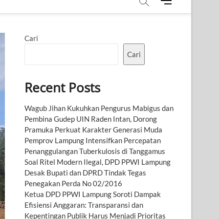
M
e
n
u
Cari
B
u
Cari
t
t
Recent Posts
o
n
Wagub Jihan Kukuhkan Pengurus Mabigus dan
Pembina Gudep UIN Raden Intan, Dorong
Pramuka Perkuat Karakter Generasi Muda
Pemprov Lampung Intensifkan Percepatan
Penanggulangan Tuberkulosis di Tanggamus
Soal Ritel Modern Ilegal, DPD PPWI Lampung
Desak Bupati dan DPRD Tindak Tegas
Penegakan Perda No 02/2016
Ketua DPD PPWI Lampung Soroti Dampak
Efisiensi Anggaran: Transparansi dan
Kepentingan Publik Harus Menjadi Prioritas