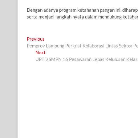
Dengan adanya program ketahanan pangan ini, diharap
serta menjadi langkah nyata dalam mendukung ketahan
Navigasi
Previous
Previous
post:
Pemprov Lampung Perkuat Kolaborasi Lintas Sektor Pe
pos
Next
Next
post:
UPTD SMPN 16 Pesawaran Lepas Kelulusan Kelas 