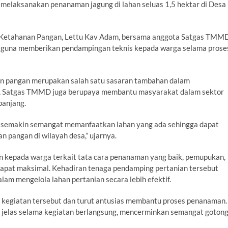
t melaksanakan penanaman jagung di lahan seluas 1,5 hektar di Desa
or Ketahanan Pangan, Lettu Kav Adam, bersama anggota Satgas TMMD
t guna memberikan pendampingan teknis kepada warga selama prose
 pangan merupakan salah satu sasaran tambahan dalam
, Satgas TMMD juga berupaya membantu masyarakat dalam sektor
panjang.
t semakin semangat memanfaatkan lahan yang ada sehingga dapat
 pangan di wilayah desa,” ujarnya.
n kepada warga terkait tata cara penanaman yang baik, pemupukan,
dapat maksimal. Kehadiran tenaga pendamping pertanian tersebut
 mengelola lahan pertanian secara lebih efektif.
egiatan tersebut dan turut antusias membantu proses penanaman.
jelas selama kegiatan berlangsung, mencerminkan semangat goton