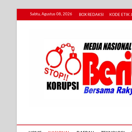
Skip
Sabtu, Agustus 08, 2026
BOX REDAKSI
KODE ETIK 
to
content
Info BERITA KORUPS
BERSAMA RAKYAT MENGUNGKAP KORUPSI