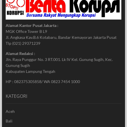
Alamat Kantor Pusat Jakarta :
MGK Office Tower B L9
Jl. Angkasa Kav.B.6 Kotabaru, Bandar Kemayoran Jakarta Pusat
Tlp (021) 29371239
Alamat Redaksi :
Jln. Raya Punggur No. 3 RT.001. Lk IV Kel. Gunung Sugih, Kec.
Gunung Sugih
Kabupaten Lampung Tengah
HP : 082375305858/ WA 0823 7454 1000
KATEGORI
Aceh
Bali