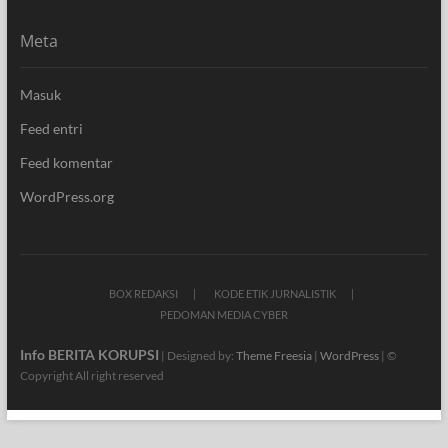
Meta
Masuk
Feed entri
Feed komentar
WordPress.org
BOX REDAKSI
KODE ETIK JURNALISTIK
PEDOMAN MEDIA CYBER
Info BERITA KORUPSI
| Designed by:
Theme Freesia
|
WordPress
| ©
Copyright All right reserved