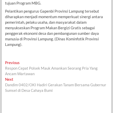
tujuan Program MBG.
Pelantikan pengurus Gapenbi Provinsi Lampung tersebut
diharapkan menjadi momentum memperkuat sinergi antara
pemerintah, pelaku usaha, dan masyarakat dalam
menyukseskan Program Makan Bergizi Gratis sebagai
penggerak ekonomi desa dan pembangunan sumber daya
manusia di Provinsi Lampung. (Dinas Kominfotik Provinsi
Lampung).
Navigasi
Previous
Previous
post:
Respon Cepat Polsek Mauk Amankan Seorang Pria Yang
pos
Ancam Wartawan
Next
Next
post:
Dandim 0402/OKI Hadiri Gerakan Tanam Bersama Gubernur
Sumsel di Desa Cahaya Bumi