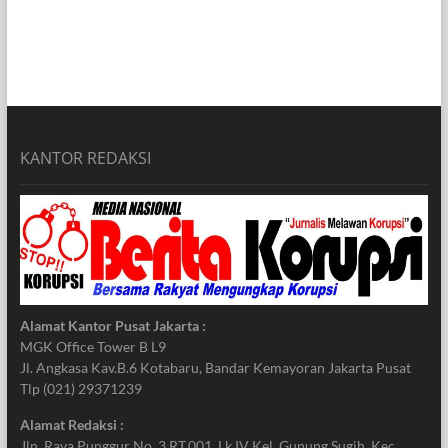
KANTOR REDAKSI
Alamat Kantor Pusat Jakarta :
MGK Office Tower B L9
Jl. Angkasa Kav.B.6 Kotabaru, Bandar Kemayoran Jakarta Pusat
Tlp (021) 29371239
Alamat Redaksi :
Jln. Raya Punggur No. 3 RT.001. Lk IV Kel. Gunung Sugih, Kec.