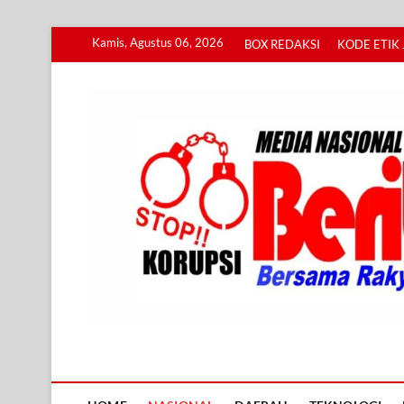
Skip
Kamis, Agustus 06, 2026
BOX REDAKSI
KODE ETIK 
to
content
Info BERITA KORUPS
BERSAMA RAKYAT MENGUNGKAP KORUPSI