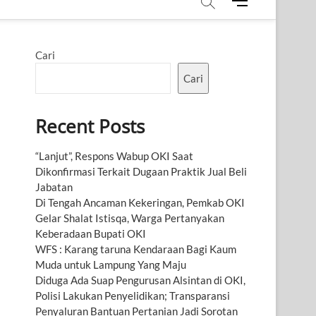
M
e
n
u
Cari
B
u
Cari
t
t
Recent Posts
o
n
“Lanjut”, Respons Wabup OKI Saat
Dikonfirmasi Terkait Dugaan Praktik Jual Beli
Jabatan
Di Tengah Ancaman Kekeringan, Pemkab OKI
Gelar Shalat Istisqa, Warga Pertanyakan
Keberadaan Bupati OKI
WFS : Karang taruna Kendaraan Bagi Kaum
Muda untuk Lampung Yang Maju
Diduga Ada Suap Pengurusan Alsintan di OKI,
Polisi Lakukan Penyelidikan; Transparansi
Penyaluran Bantuan Pertanian Jadi Sorotan