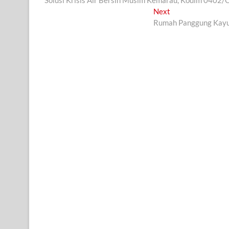
Solusi Krisis Air Bersih Musim Kemarau, Kodim 040
pos
Next
Next
post:
Rumah Panggung Kayu 