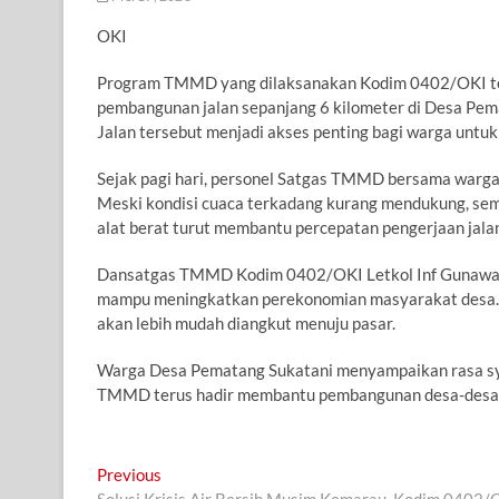
OKI
Program TMMD yang dilaksanakan Kodim 0402/OKI teru
pembangunan jalan sepanjang 6 kilometer di Desa Pem
Jalan tersebut menjadi akses penting bagi warga untuk
Sejak pagi hari, personel Satgas TMMD bersama warga
Meski kondisi cuaca terkadang kurang mendukung, sema
alat berat turut membantu percepatan pengerjaan jalan
Dansatgas TMMD Kodim 0402/OKI Letkol Inf Gunawan 
mampu meningkatkan perekonomian masyarakat desa. De
akan lebih mudah diangkut menuju pasar.
Warga Desa Pematang Sukatani menyampaikan rasa sy
TMMD terus hadir membantu pembangunan desa-desa t
Navigasi
Previous
Previous
post: