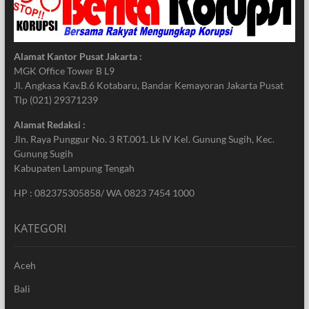
Alamat Kantor Pusat Jakarta :
MGK Office Tower B L9
Jl. Angkasa Kav.B.6 Kotabaru, Bandar Kemayoran Jakarta Pusat
Tlp (021) 29371239
Alamat Redaksi :
Jln. Raya Punggur No. 3 RT.001. Lk IV Kel. Gunung Sugih, Kec.
Gunung Sugih
Kabupaten Lampung Tengah
HP : 082375305858/ WA 0823 7454 1000
KATEGORI
Aceh
Bali