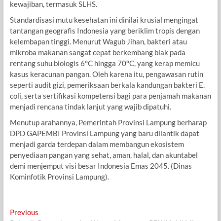
kewajiban, termasuk SLHS.
​Standardisasi mutu kesehatan ini dinilai krusial mengingat
tantangan geografis Indonesia yang beriklim tropis dengan
kelembapan tinggi. Menurut Wagub Jihan, bakteri atau
mikroba makanan sangat cepat berkembang biak pada
rentang suhu biologis 6°C hingga 70°C, yang kerap memicu
kasus keracunan pangan. Oleh karena itu, pengawasan rutin
seperti audit gizi, pemeriksaan berkala kandungan bakteri E.
coli, serta sertifikasi kompetensi bagi para penjamah makanan
menjadi rencana tindak lanjut yang wajib dipatuhi.
​Menutup arahannya, Pemerintah Provinsi Lampung berharap
DPD GAPEMBI Provinsi Lampung yang baru dilantik dapat
menjadi garda terdepan dalam membangun ekosistem
penyediaan pangan yang sehat, aman, halal, dan akuntabel
demi menjemput visi besar Indonesia Emas 2045. (Dinas
Kominfotik Provinsi Lampung).
Navigasi
Previous
Previous