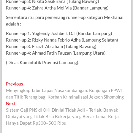
Runner-up 3: Nikita Sasikirana (Tulang Bawang)
Runner-up 4: Zahra Artha Mei Via (Bandar Lampung)
Sementara itu, para pemenang runner-up kategori Mekhanai
adalah :
Runner-up 1: Yoglendy Joshbert D.T (Bandar Lampung)
Runner-up 2: Rizky Nanda Febrio Adha (Lampung Selatan)
Runner-up 3: Firazh Abraham (Tulang Bawang)
Runner-up 4: Ahmad Fatih Fauzan (Lampung Utara)
(Dinas Kominfotik Provinsi Lampung).
Navigasi
Previous
Previous
post:
Menyingkap Tabir Lapas Nusakambangan: Kunjungan PPWI
pos
dan Titik Terang bagi Korban Kriminalisasi Jekson Sihombing
Next
Next
post:
Sistem Gaji PNS di OKI Dinilai Tidak Adil – Terlalu Banyak
Dibiayai yang Tidak Bisa Bekerja, yang Benar-benar Kerja
Hanya Dapat Rp300–500 Ribu