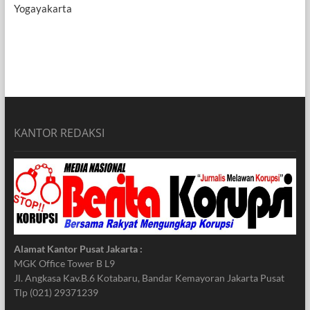
Yogayakarta
KANTOR REDAKSI
Alamat Kantor Pusat Jakarta :
MGK Office Tower B L9
Jl. Angkasa Kav.B.6 Kotabaru, Bandar Kemayoran Jakarta Pusat
Tlp (021) 29371239