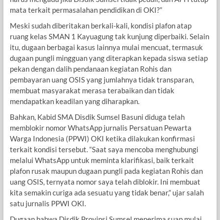
mata terkait permasalahan pendidikan di OKI?”
Meski sudah diberitakan berkali-kali, kondisi plafon atap
ruang kelas SMAN 1 Kayuagung tak kunjung diperbaiki. Selain
itu, dugaan berbagai kasus lainnya mulai mencuat, termasuk
dugaan pungli mingguan yang diterapkan kepada siswa setiap
pekan dengan dalih pendanaan kegiatan Rohis dan
pembayaran uang OSIS yang jumlahnya tidak transparan,
membuat masyarakat merasa terabaikan dan tidak
mendapatkan keadilan yang diharapkan.
Bahkan, Kabid SMA Disdik Sumsel Basuni diduga telah
memblokir nomor WhatsApp jurnalis Persatuan Pewarta
Warga Indonesia (PPWI) OKI ketika dilakukan konfirmasi
terkait kondisi tersebut. “Saat saya mencoba menghubungi
melalui WhatsApp untuk meminta klarifikasi, baik terkait
plafon rusak maupun dugaan pungli pada kegiatan Rohis dan
uang OSIS, ternyata nomor saya telah diblokir. Ini membuat
kita semakin curiga ada sesuatu yang tidak benar,” ujar salah
satu jurnalis PPWI OKI.
Dugaan bahwa Disdik Provinsi Sumsel menerima suap mulai