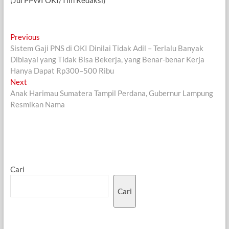
Navigasi
Previous
Previous
post:
Sistem Gaji PNS di OKI Dinilai Tidak Adil – Terlalu Banyak
pos
Dibiayai yang Tidak Bisa Bekerja, yang Benar-benar Kerja
Hanya Dapat Rp300–500 Ribu
Next
Next
post:
Anak Harimau Sumatera Tampil Perdana, Gubernur Lampung
Resmikan Nama
Cari
Cari