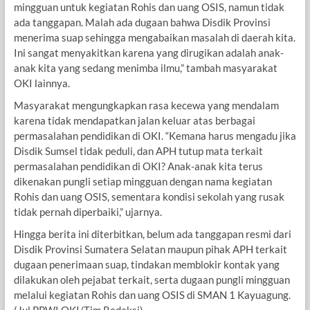
mingguan untuk kegiatan Rohis dan uang OSIS, namun tidak
ada tanggapan. Malah ada dugaan bahwa Disdik Provinsi
menerima suap sehingga mengabaikan masalah di daerah kita.
Ini sangat menyakitkan karena yang dirugikan adalah anak-
anak kita yang sedang menimba ilmu,” tambah masyarakat
OKI lainnya.
Masyarakat mengungkapkan rasa kecewa yang mendalam
karena tidak mendapatkan jalan keluar atas berbagai
permasalahan pendidikan di OKI. “Kemana harus mengadu jika
Disdik Sumsel tidak peduli, dan APH tutup mata terkait
permasalahan pendidikan di OKI? Anak-anak kita terus
dikenakan pungli setiap mingguan dengan nama kegiatan
Rohis dan uang OSIS, sementara kondisi sekolah yang rusak
tidak pernah diperbaiki,” ujarnya.
Hingga berita ini diterbitkan, belum ada tanggapan resmi dari
Disdik Provinsi Sumatera Selatan maupun pihak APH terkait
dugaan penerimaan suap, tindakan memblokir kontak yang
dilakukan oleh pejabat terkait, serta dugaan pungli mingguan
melalui kegiatan Rohis dan uang OSIS di SMAN 1 Kayuagung.
(Jul PPWI OKI/Tim Redaksi)