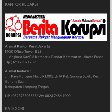
KANTOR REDAKSI
Alamat Kantor Pusat Jakarta :
MGK Office Tower B L9
Jl. Angkasa Kav.B.6 Kotabaru, Bandar Kemayoran Jakarta Pusat
Tlp (021) 29371239
Alamat Redaksi :
Jln. Raya Punggur No. 3 RT.001. Lk IV Kel. Gunung Sugih, Kec.
Gunung Sugih
Kabupaten Lampung Tengah
HP : 082375305858/ WA 0823 7454 1000
KATEGORI