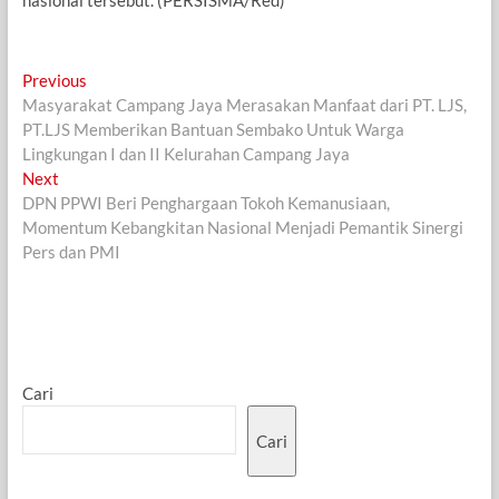
Navigasi
Previous
Previous
post:
Masyarakat Campang Jaya Merasakan Manfaat dari PT. LJS,
pos
PT.LJS Memberikan Bantuan Sembako Untuk Warga
Lingkungan I dan II Kelurahan Campang Jaya
Next
Next
post:
DPN PPWI Beri Penghargaan Tokoh Kemanusiaan,
Momentum Kebangkitan Nasional Menjadi Pemantik Sinergi
Pers dan PMI ​
Cari
Cari