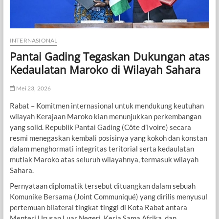
INTERNASIONAL
Pantai Gading Tegaskan Dukungan atas
Kedaulatan Maroko di Wilayah Sahara
Mei 23, 2026
Rabat – Komitmen internasional untuk mendukung keutuhan
wilayah Kerajaan Maroko kian menunjukkan perkembangan
yang solid. Republik Pantai Gading (Côte d’Ivoire) secara
resmi menegaskan kembali posisinya yang kokoh dan konstan
dalam menghormati integritas teritorial serta kedaulatan
mutlak Maroko atas seluruh wilayahnya, termasuk wilayah
Sahara.
Pernyataan diplomatik tersebut dituangkan dalam sebuah
Komunike Bersama (Joint Communiqué) yang dirilis menyusul
pertemuan bilateral tingkat tinggi di Kota Rabat antara
Menteri Urusan Luar Negeri, Kerja Sama Afrika, dan