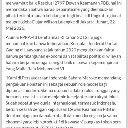
menyambut baik Resolusi 2797 Dewan Keamanan PBB, hal ini
menandakan bahwa narasi separatisme yang diembuskan
pihak tertentu sudah kehilangan legitimasi di tingkat regional
maupun global,” ujar Wilson Lalengke di Jakarta, Jumat, 22
Mei 2026.
Alumni PPRA-48 Lemhannas RI tahun 2012 ini juga
menambahkan bahwa keberadaan Konsulat Jenderal Pantai
Gading di Laayoune sejak tahun 2020 mengukuhkan fakta
bahwa pembangunan ekonomi dan stabilitas politik di wilayah
Sahara berjalan dengan sangat baik di bawah kepemimpinan
Yang Mulia Raja Mohammed VI.
“Kami di Persaudaraan Indonesia Sahara Maroko memandang
pengakuan konstan ini sebagai sebuah role model bagi
diplomasi modern. Skema otonomi adalah solusi tunggal yang
humanis, realistis, dan menjamin kesejahteraan rakyat lokal.
Sudah sepatutnya dunia internasional, termasuk Indonesia,
berdiri searah dengan keputusan Dewan Keamanan PBB ini
demi menjaga perdamaian abadi dan mendorong kerja sama
ekonomi yang lebih produktif di kawasan,” pungkas tokoh pers
nasional tersebut. (PERSISMA/Red)