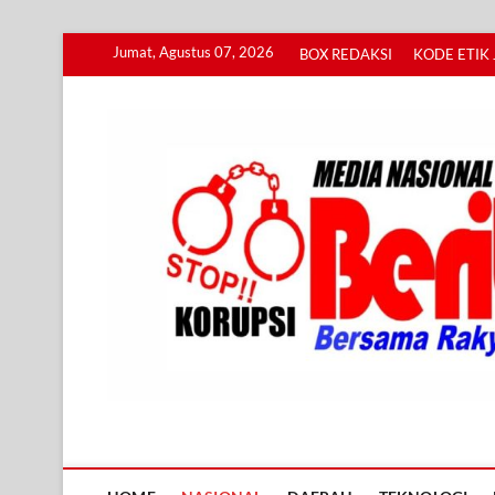
Skip
Jumat, Agustus 07, 2026
BOX REDAKSI
KODE ETIK 
to
content
Info BERITA KORUPS
BERSAMA RAKYAT MENGUNGKAP KORUPSI