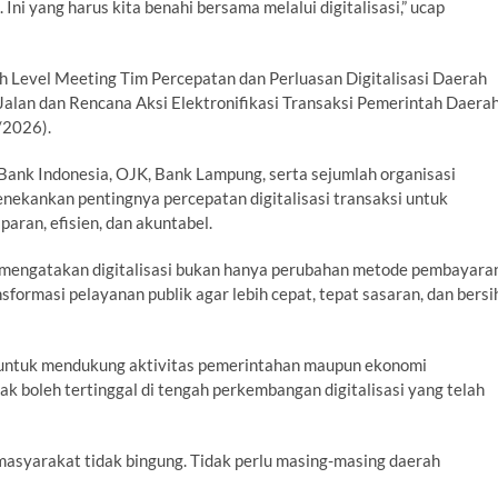
 Ini yang harus kita benahi bersama melalui digitalisasi,” ucap
 Level Meeting Tim Percepatan dan Perluasan Digitalisasi Daerah
alan dan Rencana Aksi Elektronifikasi Transaksi Pemerintah Daera
/2026).
Bank Indonesia, OJK, Bank Lampung, serta sejumlah organisasi
nekankan pentingnya percepatan digitalisasi transaksi untuk
aran, efisien, dan akuntabel.
 mengatakan digitalisasi bukan hanya perubahan metode pembayara
nsformasi pelayanan publik agar lebih cepat, tepat sasaran, dan bersi
n untuk mendukung aktivitas pemerintahan maupun ekonomi
dak boleh tertinggal di tengah perkembangan digitalisasi yang telah
r masyarakat tidak bingung. Tidak perlu masing-masing daerah