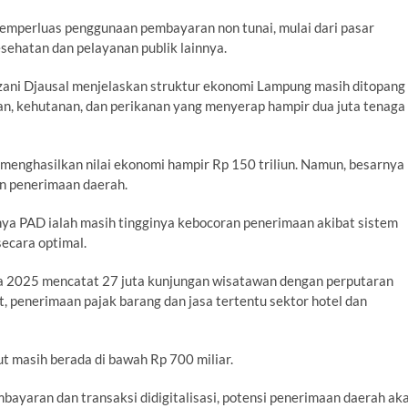
emperluas penggunaan pembayaran non tunai, mulai dari pasar
sehatan dan pelayanan publik lainnya.
ani Djausal menjelaskan struktur ekonomi Lampung masih ditopang
kan, kehutanan, dan perikanan yang menyerap hampir dua juta tenaga
t menghasilkan nilai ekonomi hampir Rp 150 triliun. Namun, besarnya
an penerimaan daerah.
ya PAD ialah masih tingginya kebocoran penerimaan akibat sistem
ecara optimal.
a 2025 mencatat 27 juta kunjungan wisatawan dengan perputaran
t, penerimaan pajak barang dan jasa tertentu sektor hotel dan
t masih berada di bawah Rp 700 miliar.
mbayaran dan transaksi didigitalisasi, potensi penerimaan daerah ak