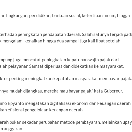
lan lingkungan, pendidikan, bantuan sosial, ketertiban umum, hingga
terhadap peningkatan pendapatan daerah. Salah satunya terjadi pad
 mengalami kenaikan hingga dua sampai tiga kali lipat setelah
mpung juga mencatat peningkatan kepatuhan wajib pajak dari
elah pelayanan Samsat diperluas dan didekatkan ke masyarakat.
ktor penting meningkatkan kepatuhan masyarakat membayar pajak.
ya mudah dijangkau, mereka mau bayar pajak,” kata Gubernur.
imo Epyanto mengatakan digitalisasi ekonomi dan keuangan daerah
an efisiensi pengelolaan keuangan daerah.
daerah bukan sekadar perubahan metode pembayaran, melainkan upa
an anggaran.