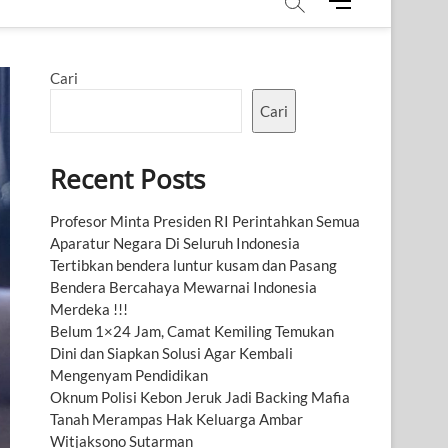
M
e
n
u
Cari
B
u
Cari
t
t
Recent Posts
o
n
Profesor Minta Presiden RI Perintahkan Semua
Aparatur Negara Di Seluruh Indonesia
Tertibkan bendera luntur kusam dan Pasang
Bendera Bercahaya Mewarnai Indonesia
Merdeka !!!
Belum 1×24 Jam, Camat Kemiling Temukan
Dini dan Siapkan Solusi Agar Kembali
Mengenyam Pendidikan
Oknum Polisi Kebon Jeruk Jadi Backing Mafia
Tanah Merampas Hak Keluarga Ambar
Witjaksono Sutarman