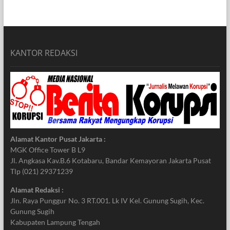
KANTOR REDAKSI
Alamat Kantor Pusat Jakarta :
MGK Office Tower B L9
Jl. Angkasa Kav.B.6 Kotabaru, Bandar Kemayoran Jakarta Pusat
Tlp (021) 29371239
Alamat Redaksi :
Jln. Raya Punggur No. 3 RT.001. Lk IV Kel. Gunung Sugih, Kec.
Gunung Sugih
Kabupaten Lampung Tengah