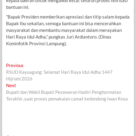
kepala daerah untuk mengawal ketat seluruh proses hilirisasi
bantuan ini.
​”Bapak Presiden memberikan apresiasi dan titip salam kepada
Bapak Ibu sekalian, semoga bantuan ini bisa mencerahkan
masyarakat dan membantu masyarakat dalam merayakan
Hari Raya Idul Adha,” pungkas Juri Ardiantoro. (Dinas
Kominfotik Provinsi Lampung).
Navigasi
Previous
Previous
post:
RSUD Kayuagung: Selamat Hari Raya Idul Adha 1447
pos
Hijriah/2026
Next
Next
post:
Bupati dan Wakil Bupati Pesawaran Hadiri Penghormatan
Terakhir.,saat proses pemakaian camat kedondong Iwan Rosa