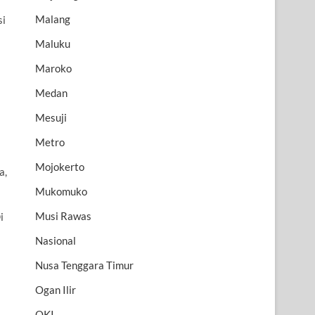
Malang
si
Maluku
Maroko
Medan
Mesuji
Metro
Mojokerto
a,
Mukomuko
Musi Rawas
i
Nasional
Nusa Tenggara Timur
Ogan Ilir
OKI