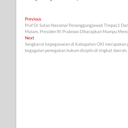
Navigasi
Previous
Previous
post:
Prof Dr Sutan Nasomal Penanggungjawab Timpas1 Damp
pos
Malam. Presiden RI Prabowo Diharapkan Mampu Menol
Next
Next
post:
Sengkarut kepegawaian di Kabupaten OKI merupakan pot
kegagalan penegakan hukum disiplin di tingkat daerah.