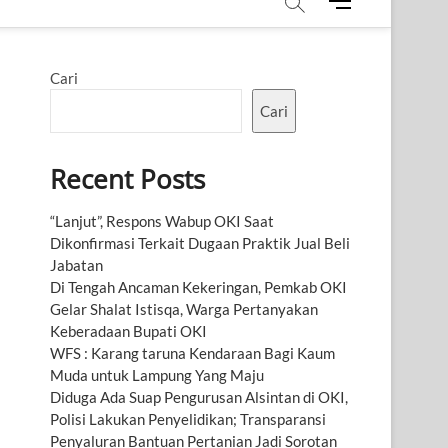
M
e
n
u
Cari
B
u
Cari
t
t
Recent Posts
o
n
“Lanjut”, Respons Wabup OKI Saat
Dikonfirmasi Terkait Dugaan Praktik Jual Beli
Jabatan
Di Tengah Ancaman Kekeringan, Pemkab OKI
Gelar Shalat Istisqa, Warga Pertanyakan
Keberadaan Bupati OKI
WFS : Karang taruna Kendaraan Bagi Kaum
Muda untuk Lampung Yang Maju
Diduga Ada Suap Pengurusan Alsintan di OKI,
Polisi Lakukan Penyelidikan; Transparansi
Penyaluran Bantuan Pertanian Jadi Sorotan