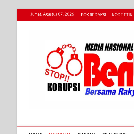
Skip
Jumat, Agustus 07, 2026
BOX REDAKSI
KODE ETIK 
to
content
Info BERITA KORUPS
BERSAMA RAKYAT MENGUNGKAP KORUPSI