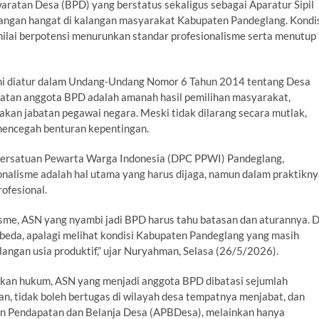
an Desa (BPD) yang berstatus sekaligus sebagai Aparatur Sipil
angan hangat di kalangan masyarakat Kabupaten Pandeglang. Kondi
inilai berpotensi menurunkan standar profesionalisme serta menutup
 ini diatur dalam Undang-Undang Nomor 6 Tahun 2014 tentang Desa
abatan anggota BPD adalah amanah hasil pemilihan masyarakat,
akan jabatan pegawai negara. Meski tidak dilarang secara mutlak,
mencegah benturan kepentingan.
Persatuan Pewarta Warga Indonesia (DPC PPWI) Pandeglang,
alisme adalah hal utama yang harus dijaga, namun dalam praktikny
rofesional.
isme, ASN yang nyambi jadi BPD harus tahu batasan dan aturannya. D
erbeda, apalagi melihat kondisi Kabupaten Pandeglang yang masih
ngan usia produktif,” ujar Nuryahman, Selasa (26/5/2026).
hkan hukum, ASN yang menjadi anggota BPD dibatasi sejumlah
san, tidak boleh bertugas di wilayah desa tempatnya menjabat, dan
an Pendapatan dan Belanja Desa (APBDesa), melainkan hanya