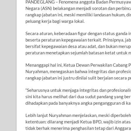
PANDEGLANG – Fenomena anggota Badan Permusyawarat
Negara (ASN) belakangan menjadi sorotan dan perbinc
rangkap jabatan ini, meski memiliki landasan hukum, d
peluang kerja bagi warga lokal.
Secara aturan, keberadaan figur dengan status ganda
beserta peraturan kepegawaian terkait. Prinsipnya, j
bersifat kepegawaian desa atau adat, dan bukan merup
peraturan menetapkan sejumlah batasan ketat untuk 
Menanggapi hal ini, Ketua Dewan Perwakilan Cabang 
Nuryahman, menegaskan bahwa integritas dan profesion
rangkap jabatan ini justru dinilai sulit berjalan secara p
“Seharusnya untuk menjaga integritas dan profesional
sini kita harus melihat dari dua sudut pandang yang b
dihadapkan pada banyaknya angka pengangguran di kala
Lebih lanjut Nuryahman menjelaskan, meski diperbole
ketentuan: dilarang menjadi Ketua BPD, wajib izin ata
tidak berhak menerima penghasilan tetap dari Anggar