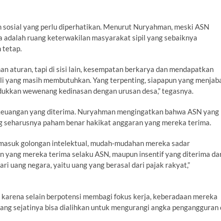
an sosial yang perlu diperhatikan. Menurut Nuryahman, meski ASN
ya adalah ruang keterwakilan masyarakat sipil yang sebaiknya
 tetap.
an aturan, tapi di sisi lain, kesempatan berkarya dan mendapatkan
asli yang masih membutuhkan. Yang terpenting, siapapun yang menjab
ukkan wewenang kedinasan dengan urusan desa,” tegasnya.
r keuangan yang diterima. Nuryahman mengingatkan bahwa ASN yang
ng seharusnya paham benar hakikat anggaran yang mereka terima.
rmasuk golongan intelektual, mudah-mudahan mereka sadar
n yang mereka terima selaku ASN, maupun insentif yang diterima da
 uang negara, yaitu uang yang berasal dari pajak rakyat,”
al karena selain berpotensi membagi fokus kerja, keberadaan mereka
ng sejatinya bisa dialihkan untuk mengurangi angka pengangguran 