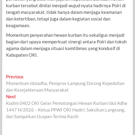
kurban tersebut dinilai menjadi wujud nyata hadirnya Polri di
tengah masyarakat, tidak hanya dalam menjaga keamanan
dan ketertiban, tetapi juga dalam kegiatan sosial dan
keagamaan.
Momentum penyerahan hewan kurban itu sekaligus menjadi
bagian dari upaya memperkuat sinergi antara Polri dan tokoh
agama dalam menjaga situasi kamtibmas yang kondusif di
Kabupaten OKI.
Navigasi
Previous
Previous
post:
Momentum Iduladha, Pemprov Lampung Dorong Kepedulian
pos
dan Kesejahteraan Masyarakat
Next
Next
post:
Kodim 0402 OKI Gelar Pemotongan Hewan Kurban Idul Adha
1447 H/2026 – Ketua PPWI OKI Hadiri, Saksikan Langsung,
dan Sampaikan Ucapan Terima Kasih