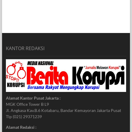
KANTOR REDAKSI
Alamat Kantor Pusat Jakarta :
MGK Office Tower B L9
Jl. Angkasa Kav.B.6 Kotabaru, Bandar Kemayoran Jakarta Pusat
Tlp (021) 29371239
Alamat Redaksi :