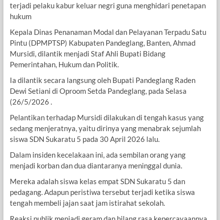
terjadi pelaku kabur keluar negri guna menghidari penetapan
hukum
Kepala Dinas Penanaman Modal dan Pelayanan Terpadu Satu
Pintu (DPMPTSP) Kabupaten Pandeglang, Banten, Ahmad
Mursidi, dilantik menjadi Staf Ahli Bupati Bidang
Pemerintahan, Hukum dan Politik.
Ia dilantik secara langsung oleh Bupati Pandeglang Raden
Dewi Setiani di Oproom Setda Pandeglang, pada Selasa
(26/5/2026 .
Pelantikan terhadap Mursidi dilakukan di tengah kasus yang
sedang menjeratnya, yaitu dirinya yang menabrak sejumlah
siswa SDN Sukaratu 5 pada 30 April 2026 lalu.
Dalam insiden kecelakaan ini, ada sembilan orang yang
menjadi korban dan dua diantaranya meninggal dunia.
Mereka adalah siswa kelas empat SDN Sukaratu 5 dan
pedagang. Adapun peristiwa tersebut terjadi ketika siswa
tengah membeli jajan saat jam istirahat sekolah.
Reaksi publik menjadi geram dan hilang rasa kepercayaannya