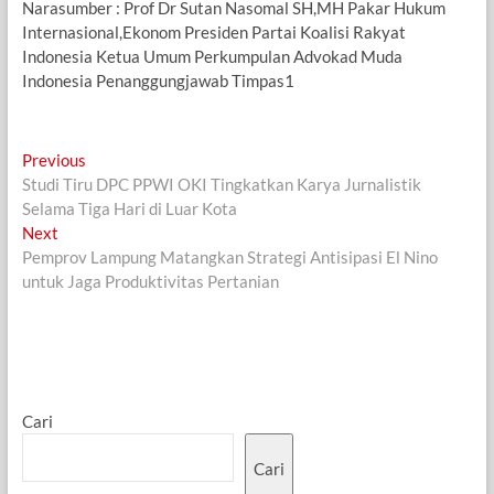
Narasumber : Prof Dr Sutan Nasomal SH,MH Pakar Hukum
Internasional,Ekonom Presiden Partai Koalisi Rakyat
Indonesia Ketua Umum Perkumpulan Advokad Muda
Indonesia Penanggungjawab Timpas1
Navigasi
Previous
Previous
post:
Studi Tiru DPC PPWI OKI Tingkatkan Karya Jurnalistik
pos
Selama Tiga Hari di Luar Kota
Next
Next
post:
Pemprov Lampung Matangkan Strategi Antisipasi El Nino
untuk Jaga Produktivitas Pertanian
Cari
Cari