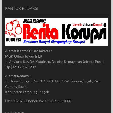
KANTOR REDAKSI
Alamat Kantor Pusat Jakarta :
MGK Office Tower B L9
Jl. Angkasa Kav.B.6 Kotabaru, Bandar Kemayoran Jakarta Pusat
Tlp (021) 29371239
Alamat Redaksi :
Jln. Raya Punggur No. 3 RT.001. Lk IV Kel. Gunung Sugih, Kec.
Gunung Sugih
Kabupaten Lampung Tengah
HP : 082375305858/ WA 0823 7454 1000