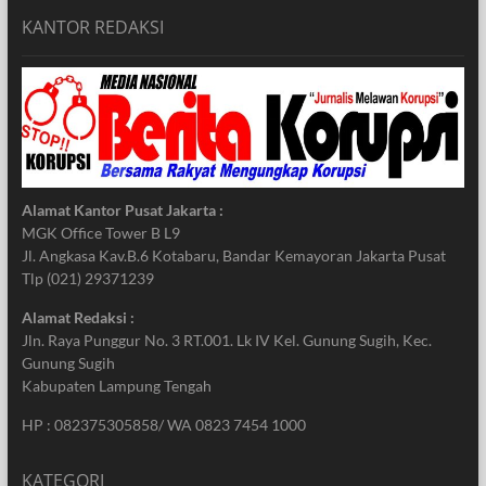
KANTOR REDAKSI
Alamat Kantor Pusat Jakarta :
MGK Office Tower B L9
Jl. Angkasa Kav.B.6 Kotabaru, Bandar Kemayoran Jakarta Pusat
Tlp (021) 29371239
Alamat Redaksi :
Jln. Raya Punggur No. 3 RT.001. Lk IV Kel. Gunung Sugih, Kec.
Gunung Sugih
Kabupaten Lampung Tengah
HP : 082375305858/ WA 0823 7454 1000
KATEGORI