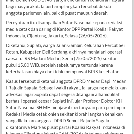
bagi masyarakat. Ia berharap langkah tersebut diikuti
anggota parlemen lain, baik di pusat maupun daerah.
Pernyataan itu disampaikan Sutan Nasomal kepada redaksi
media cetak dan daring di Kantor DPP Partai Koalisi Rakyat
Indonesia, Cijantung, Jakarta, Selasa (26/05/2026).
Diketahui, Supiati, warga Jalan Gambir, Kelurahan Percut Sei
Rotan, Kabupaten Deli Serdang, akhirnya menjalani operasi
caesar di RS Madani Medan, Senin (25/05/2025) sekitar
pukul 15.00 WIB, setelah sebelumnya tertunda karena
keterbatasan biaya dan tidak mempunyai BPJS kesehatan.
Kasus tersebut diketahui anggota DPRD Medan Dapil Medan
I Rajudin Sagala. Sebagai wakil rakyat, ia langsung melakukan
advokasi agar Supiati dapat segera ditangani alhamdulilah
berhasil operasi ceesar Supiati ini”, ujar Profesor Doktor KH
Sutan Nasomal SH MH menjawab pertanyaan para pemimpin
Redaksi Media cetak onlen sekitar kiprah langkah kenaikan
yang dilakukan anggota DPRD Sumut Rajudin Sagala
dikantornya Markas pusat partai Koalisi Rakyat Indonesia di
bilangan Cijantung jakarta 26/5/2026 via telpon selulernya,