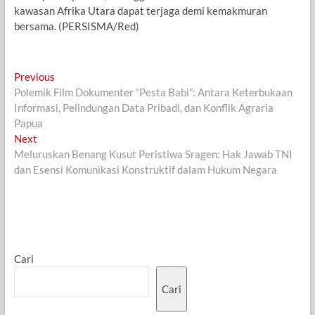
kawasan Afrika Utara dapat terjaga demi kemakmuran
bersama. (PERSISMA/Red)
Navigasi
Previous
Previous
post:
Polemik Film Dokumenter “Pesta Babi”: Antara Keterbukaan
pos
Informasi, Pelindungan Data Pribadi, dan Konflik Agraria
Papua
Next
Next
post:
Meluruskan Benang Kusut Peristiwa Sragen: Hak Jawab TNI
dan Esensi Komunikasi Konstruktif dalam Hukum Negara
Cari
Cari