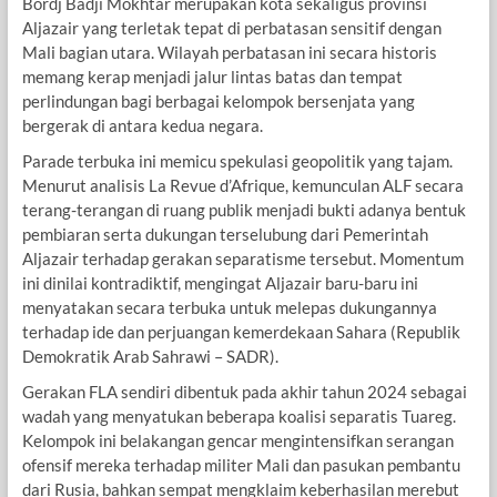
Bordj Badji Mokhtar merupakan kota sekaligus provinsi
Aljazair yang terletak tepat di perbatasan sensitif dengan
Mali bagian utara. Wilayah perbatasan ini secara historis
memang kerap menjadi jalur lintas batas dan tempat
perlindungan bagi berbagai kelompok bersenjata yang
bergerak di antara kedua negara.
Parade terbuka ini memicu spekulasi geopolitik yang tajam.
Menurut analisis La Revue d’Afrique, kemunculan ALF secara
terang-terangan di ruang publik menjadi bukti adanya bentuk
pembiaran serta dukungan terselubung dari Pemerintah
Aljazair terhadap gerakan separatisme tersebut. Momentum
ini dinilai kontradiktif, mengingat Aljazair baru-baru ini
menyatakan secara terbuka untuk melepas dukungannya
terhadap ide dan perjuangan kemerdekaan Sahara (Republik
Demokratik Arab Sahrawi – SADR).
Gerakan FLA sendiri dibentuk pada akhir tahun 2024 sebagai
wadah yang menyatukan beberapa koalisi separatis Tuareg.
Kelompok ini belakangan gencar mengintensifkan serangan
ofensif mereka terhadap militer Mali dan pasukan pembantu
dari Rusia, bahkan sempat mengklaim keberhasilan merebut