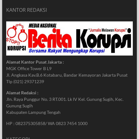
KANTOR REDAKSI
Alamat Kantor Pusat Jakarta :
MGK Office Tower B L9
Jl. Angkasa Kav.B.6 Kotabaru, Bandar Kemayoran Jakarta Pusat
Tlp (021) 29371239
Alamat Redaksi :
Jln. Raya Punggur No. 3 RT.001. Lk IV Kel. Gunung Sugih, Kec.
Gunung Sugih
Kabupaten Lampung Tengah
HP : 082375305858/ WA 0823 7454 1000