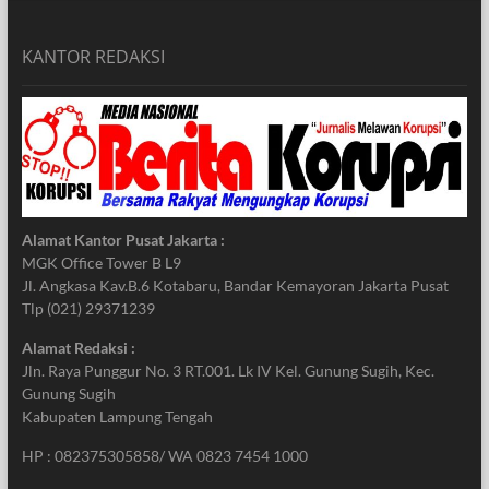
KANTOR REDAKSI
Alamat Kantor Pusat Jakarta :
MGK Office Tower B L9
Jl. Angkasa Kav.B.6 Kotabaru, Bandar Kemayoran Jakarta Pusat
Tlp (021) 29371239
Alamat Redaksi :
Jln. Raya Punggur No. 3 RT.001. Lk IV Kel. Gunung Sugih, Kec.
Gunung Sugih
Kabupaten Lampung Tengah
HP : 082375305858/ WA 0823 7454 1000