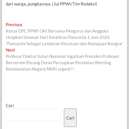
dari warga, pungkasnya. (Jul PPWI/Tim Redaksi)
Navigasi
Previous
Previous
post:
Ketua DPC PPWI OKI Bersama Pengurus dan Anggota
pos
Ucapkan Selamat Hari Kelahiran Pancasila 1 Juni 2026
“Pancasila Sebagai Landasan Kesatuan dan Kemajuan Bangsa”
Next
Next
post:
Profesor Doktor Sutan Nasomal Ingatkan Presiden Prabowo
Bercermin Perang Dunia Persiapkan Peralatan Worning
Keselamatan Negara NKRI urgent!! ;
Cari
Cari