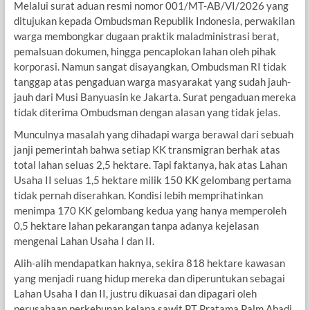
Melalui surat aduan resmi nomor 001/MT-AB/VI/2026 yang
ditujukan kepada Ombudsman Republik Indonesia, perwakilan
warga membongkar dugaan praktik maladministrasi berat,
pemalsuan dokumen, hingga pencaplokan lahan oleh pihak
korporasi. Namun sangat disayangkan, Ombudsman RI tidak
tanggap atas pengaduan warga masyarakat yang sudah jauh-
jauh dari Musi Banyuasin ke Jakarta. Surat pengaduan mereka
tidak diterima Ombudsman dengan alasan yang tidak jelas.
Munculnya masalah yang dihadapi warga berawal dari sebuah
janji pemerintah bahwa setiap KK transmigran berhak atas
total lahan seluas 2,5 hektare. Tapi faktanya, hak atas Lahan
Usaha II seluas 1,5 hektare milik 150 KK gelombang pertama
tidak pernah diserahkan. Kondisi lebih memprihatinkan
menimpa 170 KK gelombang kedua yang hanya memperoleh
0,5 hektare lahan pekarangan tanpa adanya kejelasan
mengenai Lahan Usaha I dan II.
Alih-alih mendapatkan haknya, sekira 818 hektare kawasan
yang menjadi ruang hidup mereka dan diperuntukan sebagai
Lahan Usaha I dan II, justru dikuasai dan dipagari oleh
perusahaan perkebunan kelapa sawit PT Pratama Palm Abadi