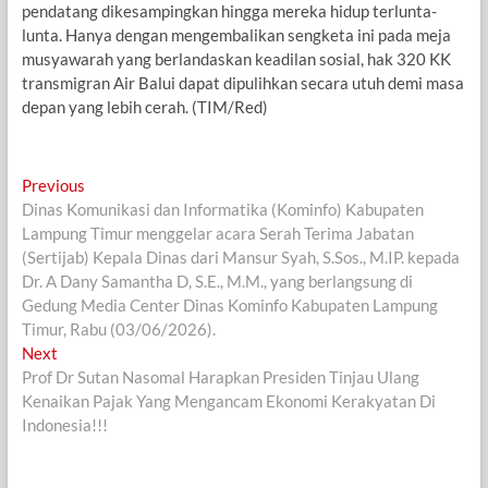
pendatang dikesampingkan hingga mereka hidup terlunta-
lunta. Hanya dengan mengembalikan sengketa ini pada meja
musyawarah yang berlandaskan keadilan sosial, hak 320 KK
transmigran Air Balui dapat dipulihkan secara utuh demi masa
depan yang lebih cerah. (TIM/Red)
Navigasi
Previous
Previous
post:
Dinas Komunikasi dan Informatika (Kominfo) Kabupaten
pos
Lampung Timur menggelar acara Serah Terima Jabatan
(Sertijab) Kepala Dinas dari Mansur Syah, S.Sos., M.IP. kepada
Dr. A Dany Samantha D, S.E., M.M., yang berlangsung di
Gedung Media Center Dinas Kominfo Kabupaten Lampung
Timur, Rabu (03/06/2026).
Next
Next
post:
Prof Dr Sutan Nasomal Harapkan Presiden Tinjau Ulang
Kenaikan Pajak Yang Mengancam Ekonomi Kerakyatan Di
Indonesia!!!