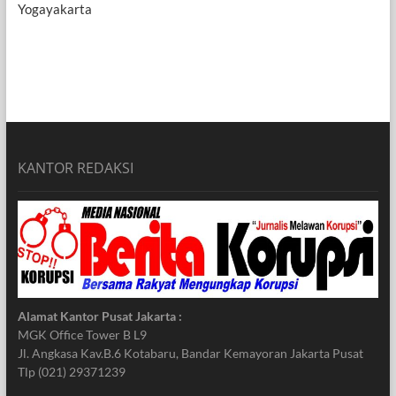
Yogayakarta
KANTOR REDAKSI
Alamat Kantor Pusat Jakarta :
MGK Office Tower B L9
Jl. Angkasa Kav.B.6 Kotabaru, Bandar Kemayoran Jakarta Pusat
Tlp (021) 29371239