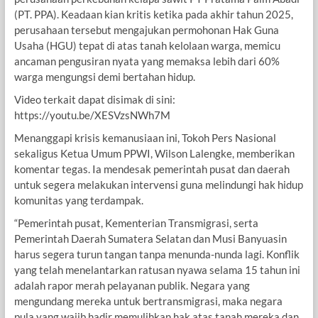
(PT. PPA). Keadaan kian kritis ketika pada akhir tahun 2025,
perusahaan tersebut mengajukan permohonan Hak Guna
Usaha (HGU) tepat di atas tanah kelolaan warga, memicu
ancaman pengusiran nyata yang memaksa lebih dari 60%
warga mengungsi demi bertahan hidup.
Video terkait dapat disimak di sini:
https://youtu.be/XESVzsNWh7M
Menanggapi krisis kemanusiaan ini, Tokoh Pers Nasional
sekaligus Ketua Umum PPWI, Wilson Lalengke, memberikan
komentar tegas. Ia mendesak pemerintah pusat dan daerah
untuk segera melakukan intervensi guna melindungi hak hidup
komunitas yang terdampak.
“Pemerintah pusat, Kementerian Transmigrasi, serta
Pemerintah Daerah Sumatera Selatan dan Musi Banyuasin
harus segera turun tangan tanpa menunda-nunda lagi. Konflik
yang telah menelantarkan ratusan nyawa selama 15 tahun ini
adalah rapor merah pelayanan publik. Negara yang
mengundang mereka untuk bertransmigrasi, maka negara
pula yang wajib hadir memulihkan hak atas tanah mereka dan