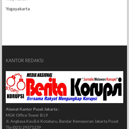
Yogayakarta
KANTOR REDAKSI
Alamat Kantor Pusat Jakarta :
MGK Office Tower B L9
Jl. Angkasa Kav.B.6 Kotabaru, Bandar Kemayoran Jakarta Pusat
Tlp (021) 29371239