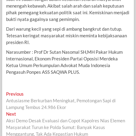
menengah kebawah. Akibat salah arah dan salah keputusan
pihak pemegang kekuatan politik saat ini. Kemiskinan menjadi
bukti nyata gagalnya sang pemimpin.
Dari warung kecil yang sepi di ambang bangkrut dan tutup.
Tetesan keringat masyarakat miskin meminta kebijaksanaan
presiden RI.
Narasumber : Prof Dr Sutan Nasomal SH,MH Pakar Hukum
Internasional, Ekonom Presiden Partai Oposisi Merdeka
Ketua Umum Perkumpulan Advokat Muda Indonesia
Pengasuh Ponpes ASS SAQWA PLUS.
Navigasi
Previous
Previous
post:
Antusiasme Berkurban Meningkat, Pemotongan Sapi di
pos
Lampung Tembus 24.986 Ekor
Next
Next
post:
Aksi Demo Desak Evaluasi dan Copot Kapolres Nias Elemen
Masyarakat Turun ke Polda Sumut: Banyak Kasus
Menggantung, Tak Ada Kepastian Hukum