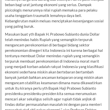
beban bagi urat jantung ekonomi yang serius. Dampak
pisicologis menurunnya nilai rupiah memaksa para pelaku
usaha tenggelam traumatik lemahnya daya beli.
Kebangkrutan makin meluas menciptakan kesenjangan sosial
yang paling buruk.
Masukan buat yth Bapak H. Prabowo Subianto dunia Dollar
telah menindas habis Rupiah yang semangkin terpuruk
mengancam perekonomian di berbagai bidang sektor
perekonomian dinegeri kita Indonesia ini karena berbagai hal
tentunya membuat Dolar menindas rupiah yang semangkin
terpuruk membuat perekonomian di Indonesia morat marit
yang menjadi korban adalah rakyat Indonesia yang klasifikasi
ekonomi sederhana miskin akan bertebaran bertambah
banyak jumlah bahkan ancaman kelaparan orang miskin akan
mengancam stabilitas keamanan dimana mana dikawatirkan
untuk itu kiranya perlu yth Bapak Haji Prabowo Subianto
presidenku presidenku presiden kita semua merumuskan
mencari akar sekaligus selisih agar rupiah tidak anjlok di
tindas dollar permasalahan masalah ini dengan para menteri
penasehat staf ahli pakar ekonomi “, ujar Profesor Doktor