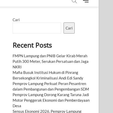
M
e
n
u
Cari
B
u
Cari
t
t
Recent Posts
o
n
FMPN Lampung dan PNIB Gelar Kirab Merah
Putih 300 Meter, Serukan Persatuan dan Jaga
NKRI
Mafia Busuk Institusi Hukum di Pinrang
Bersekongkol Kriminalisasi Andi Edi Sandy
Pemprov Lampung Perkuat Peran Pesantren
dalam Pembangunan dan Pengembangan SDM
Pemprov Lampung Dorong Karang Taruna Jadi
Motor Penggerak Ekonomi dan Pemberdayaan
Desa
Sensus Ekonomi 2026, Pemprov Lampung