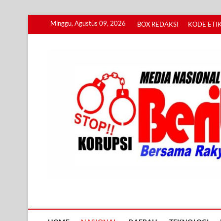
Skip
Minggu, Agustus 09, 2026
BOX REDAKSI
KODE ETIK
to
content
Info BERITA KORUPS
BERSAMA RAKYAT MENGUNGKAP KORUPSI