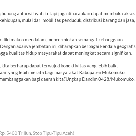
nghubung antarwilayah, tetapi juga diharapkan dapat membuka akses
ehidupan, mulai dari mobilitas penduduk, distribusi barang dan jasa,
emiliki makna mendalam, mencerminkan semangat kebanggaan
 Dengan adanya jembatan ini, diharapkan berbagai kendala geografis
ngga kualitas hidup masyarakat dapat meningkat secara signifikan.
ita berharap dapat terwujud konektivitas yang lebih baik,
eraan yang lebih merata bagi masyarakat Kabupaten Mukomuko.
ng membanggakan bagi daerah kita,”Ungkap Dandim 0428/Mukomuko.
p. 5400 Triliun, Stop Tipu-Tipu Aceh!