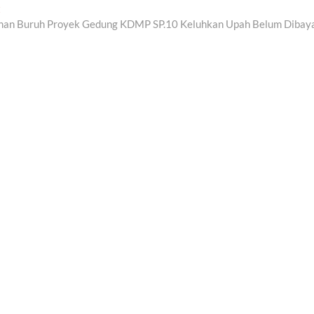
Next
t
post:
han Buruh Proyek Gedung KDMP SP.10 Keluhkan Upah Belum Dibay