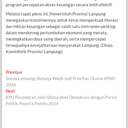
program percepatan akses keuangan secara lebih efektif.
Melalui rapat pleno ini, Pemerintah Provinsi Lampung
menegaskan komitmennya untuk terus memperkuat literasi
dan inklusi keuangan sebagai salah satu instrumen penting
dalam mendorong pertumbuhan ekonomi yang merata,
meningkatkan daya saing daerah, serta mempercepat
terwujudnya kesejahteraan masyarakat Lampung. (Dinas
Kominfotik Provinsi Lampung).
Navigasi
Previous
Previous
post:
Sekda Lampung: Belanja Wajib Jadi Prioritas Utama APBD
pos
2026
Next
Next
post:
KPU Pesawaran Jalin Silaturahmi Demokrasi dengan Partai
Politik Peserta Pemilu 2024