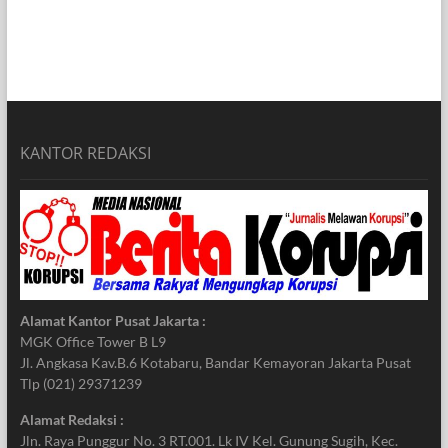
KANTOR REDAKSI
Alamat Kantor Pusat Jakarta :
MGK Office Tower B L9
Jl. Angkasa Kav.B.6 Kotabaru, Bandar Kemayoran Jakarta Pusat
Tlp (021) 29371239
Alamat Redaksi :
Jln. Raya Punggur No. 3 RT.001. Lk IV Kel. Gunung Sugih, Kec.