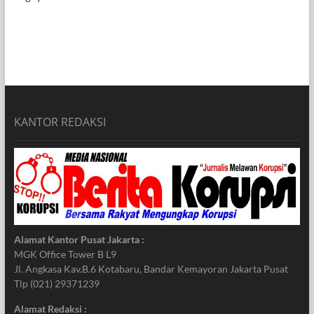
KANTOR REDAKSI
Alamat Kantor Pusat Jakarta :
MGK Office Tower B L9
Jl. Angkasa Kav.B.6 Kotabaru, Bandar Kemayoran Jakarta Pusat
Tlp (021) 29371239
Alamat Redaksi :