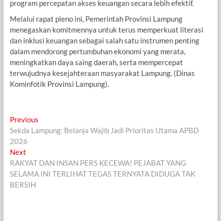
program percepatan akses keuangan secara lebih efektif.
Melalui rapat pleno ini, Pemerintah Provinsi Lampung
menegaskan komitmennya untuk terus memperkuat literasi
dan inklusi keuangan sebagai salah satu instrumen penting
dalam mendorong pertumbuhan ekonomi yang merata,
meningkatkan daya saing daerah, serta mempercepat
terwujudnya kesejahteraan masyarakat Lampung. (Dinas
Kominfotik Provinsi Lampung).
Navigasi
Previous
Previous
post:
Sekda Lampung: Belanja Wajib Jadi Prioritas Utama APBD
pos
2026
Next
Next
post:
RAKYAT DAN INSAN PERS KECEWA! PEJABAT YANG
SELAMA INI TERLIHAT TEGAS TERNYATA DIDUGA TAK
BERSIH