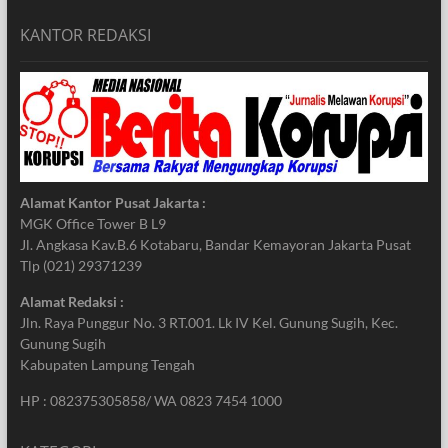
KANTOR REDAKSI
Alamat Kantor Pusat Jakarta :
MGK Office Tower B L9
Jl. Angkasa Kav.B.6 Kotabaru, Bandar Kemayoran Jakarta Pusat
Tlp (021) 29371239
Alamat Redaksi :
Jln. Raya Punggur No. 3 RT.001. Lk IV Kel. Gunung Sugih, Kec.
Gunung Sugih
Kabupaten Lampung Tengah
HP : 082375305858/ WA 0823 7454 1000