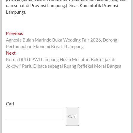
dan sehat di Provinsi Lampung.(Dinas Kominfotik Provinsi
Lampung).
Navigasi
Previous
Previous
post:
Agnesia Bulan Marindo Buka Wedding Fair 2026, Dorong
pos
Pertumbuhan Ekonomi Kreatif Lampung
Next
Next
post:
Ketua DPD PPWI Lampung Husin Muchtar: Buku “Ijazah
Jokowi” Perlu Dibaca sebagai Ruang Refleksi Moral Bangsa
Cari
Cari