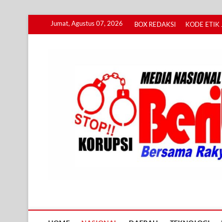
Skip
Jumat, Agustus 07, 2026
BOX REDAKSI
KODE ETIK 
to
content
Info BERITA KORUPS
BERSAMA RAKYAT MENGUNGKAP KORUPSI