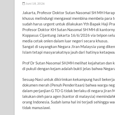
Juni 18, 2026
Jakarta, Profesor Doktor Sutan Nasomal SH MH Hara
khusus melindungi mengawal membina membela para tena
sudah harus urgent untuk dilakukan Yth Bapak Haji Pra
Profesor Doktor KH Sutan Nasomal SH MH di kantorny
Koppasus Cijantung Jakarta 16/6/2026 via telpon sel
media cetak onlen dalam luar negeri secara khusus.
Sangat di sayangkan Negara Jiran Malaysia yang dike
Islam tetapi masyarakatnya jauh dari hatinya ketaqwa
Prof Dr Sutan Nasomal SH,MH melihat kejahatan dan k
di pukuli dengan kejam adalah bukti jelas bahwa Nega
Sesuap Nasi untuk dikirimkan kekampung hasil bekerja
dokumen merah (Penuh Penderitaan) bahwa warga negar
dalam perjanjian G TO G tidak berlaku di negara jiran 
lakukan oleh para agen (kantor di malaysia) memindahka
orang Indonesia. Sudah lama hal ini terjadi sehingga 
tidak manusiawi.