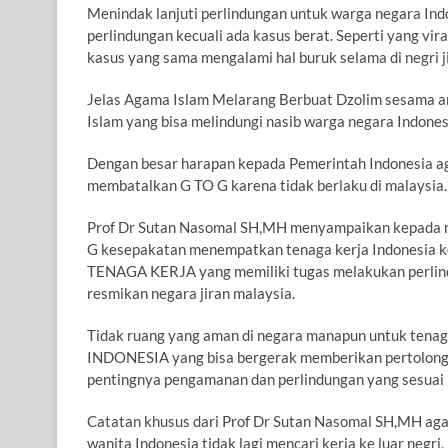
Menindak lanjuti perlindungan untuk warga negara Indo
perlindungan kecuali ada kasus berat. Seperti yang viral
kasus yang sama mengalami hal buruk selama di negri j
Jelas Agama Islam Melarang Berbuat Dzolim sesama ant
Islam yang bisa melindungi nasib warga negara Indones
Dengan besar harapan kepada Pemerintah Indonesia ag
membatalkan G TO G karena tidak berlaku di malaysia.
Prof Dr Sutan Nasomal SH,MH menyampaikan kepada med
G kesepakatan menempatkan tenaga kerja Indonesia ke
TENAGA KERJA yang memiliki tugas melakukan perlindu
resmikan negara jiran malaysia.
Tidak ruang yang aman di negara manapun untuk tenag
INDONESIA yang bisa bergerak memberikan pertolongan
pentingnya pengamanan dan perlindungan yang sesuai 
Catatan khusus dari Prof Dr Sutan Nasomal SH,MH ag
wanita Indonesia tidak lagi mencari kerja ke luar negr