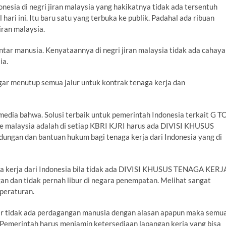
nesia di negri jiran malaysia yang hakikatnya tidak ada tersentuh
 hari ini. Itu baru satu yang terbuka ke publik. Padahal ada ribuan
iran malaysia.
ar manusia. Kenyataannya di negri jiran malaysia tidak ada cahaya
ia.
ar menutup semua jalur untuk kontrak tenaga kerja dan
ia bahwa. Solusi terbaik untuk pemerintah Indonesia terkait G T
 malaysia adalah di setiap KBRI KJRI harus ada DIVISI KHUSUS
ngan dan bantuan hukum bagi tenaga kerja dari Indonesia yang di
a kerja dari Indonesia bila tidak ada DIVISI KHUSUS TENAGA KERJ
 dan tidak pernah libur di negara penempatan. Melihat sangat
peraturan.
ar tidak ada perdagangan manusia dengan alasan apapun maka semu
i. Pemerintah harus menjamin ketersediaan lapangan kerja yang bisa