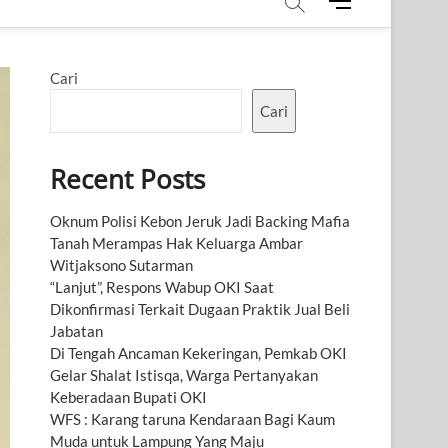
M
e
n
u
Cari
B
u
Cari
t
t
Recent Posts
o
n
Oknum Polisi Kebon Jeruk Jadi Backing Mafia
Tanah Merampas Hak Keluarga Ambar
Witjaksono Sutarman
“Lanjut”, Respons Wabup OKI Saat
Dikonfirmasi Terkait Dugaan Praktik Jual Beli
Jabatan
Di Tengah Ancaman Kekeringan, Pemkab OKI
Gelar Shalat Istisqa, Warga Pertanyakan
Keberadaan Bupati OKI
WFS : Karang taruna Kendaraan Bagi Kaum
Muda untuk Lampung Yang Maju