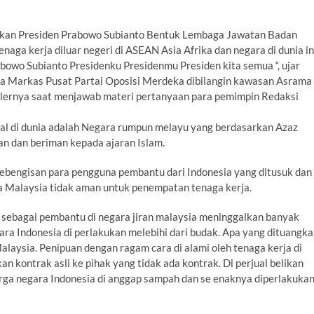
pkan Presiden Prabowo Subianto Bentuk Lembaga Jawatan Badan
ga kerja diluar negeri di ASEAN Asia Afrika dan negara di dunia in
bowo Subianto Presidenku Presidenmu Presiden kita semua “, ujar
a Markas Pusat Partai Oposisi Merdeka dibilangin kawasan Asrama
ulernya saat menjawab materi pertanyaan para pemimpin Redaksi
nal di dunia adalah Negara rumpun melayu yang berdasarkan Azaz
an dan beriman kepada ajaran Islam.
ebengisan para pengguna pembantu dari Indonesia yang ditusuk dan
ra Malaysia tidak aman untuk penempatan tenaga kerja.
 sebagai pembantu di negara jiran malaysia meninggalkan banyak
a Indonesia di perlakukan melebihi dari budak. Apa yang dituangk
Malaysia. Penipuan dengan ragam cara di alami oleh tenaga kerja di
n kontrak asli ke pihak yang tidak ada kontrak. Di perjual belikan
warga negara Indonesia di anggap sampah dan se enaknya diperlakuka