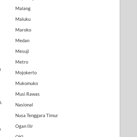
Malang
Maluku
Maroko
Medan
Mesuji
Metro
O
Mojokerto
Mukomuko
Musi Rawas
A
Nasional
Nusa Tenggara Timur
Ogan Ilir
a
OKI