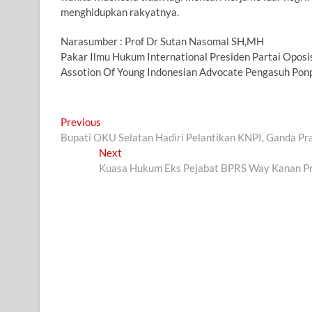
menghidupkan rakyatnya.
Narasumber : Prof Dr Sutan Nasomal SH,MH
Pakar Ilmu Hukum International Presiden Partai Opo
Assotion Of Young Indonesian Advocate Pengasuh Po
Navigasi
Previous
Previous
post:
Bupati OKU Selatan Hadiri Pelantikan KNPI, Ganda 
pos
Next
Next
post:
Kuasa Hukum Eks Pejabat BPRS Way Kanan Pr